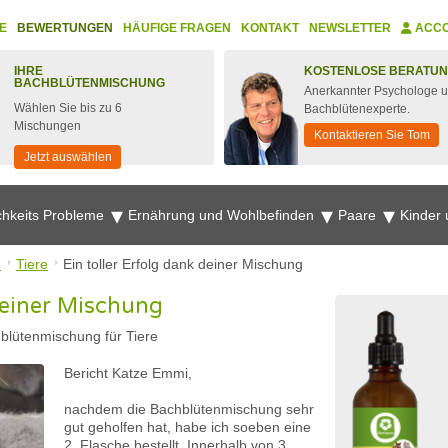
E
BEWERTUNGEN
HÄUFIGE FRAGEN
KONTAKT
NEWSLETTER
ACC
IHRE
KOSTENLOSE BERATU
BACHBLÜTENMISCHUNG
Anerkannter Psychologe 
Wählen Sie bis zu 6
Bachblütenexperte.
Mischungen
Kontaktieren Sie Tom
Jetzt auswählen
chkeits Probleme
Ernährung und Wohlbefinden
Paare
Kinder
n
Tiere
Ein toller Erfolg dank deiner Mischung
 deiner Mischung
blütenmischung für Tiere
Bericht Katze Emmi,
nachdem die Bachblütenmischung sehr
gut geholfen hat, habe ich soeben eine
2. Flasche bestellt. Innerhalb von 3