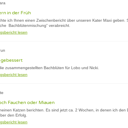
ara
ern in der Früh
te ich Ihnen einen Zwischenbericht über unseren Kater Maxi geben. S
liche Bachblütenmischung“ verabreicht.
gsbericht lesen
run
 gebessert
ie zusammengestellten Bachblüten für Lobo und Nicki.
gsbericht lesen
tte
och Fauchen oder Miauen
meinen Katzen berichten. Es sind jetzt ca. 2 Wochen, in denen ich den
über den Erfolg.
gsbericht lesen