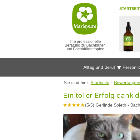
STARTSEIT
Ihre professionelle
Beratung zu Bachblüten
und Bachblütentropfen
Alltag und Beruf
Persönli
Sie sind hier:
Startseite
Bewertunge
Ein toller Erfolg dank
(
5
/
5
)
Gerlinde Spieth
-
Bach