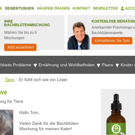
E
BEWERTUNGEN
HÄUFIGE FRAGEN
KONTAKT
NEWSLETTER
ACC
IHRE
KOSTENLOSE BERATU
BACHBLÜTENMISCHUNG
Anerkannter Psychologe 
Wählen Sie bis zu 6
Bachblütenexperte.
Mischungen
Kontaktieren Sie Tom
Jetzt auswählen
chkeits Probleme
Ernährung und Wohlbefinden
Paare
Kinder
n
Tiere
Er fühlt sich wie ein Löwe
öwe
ng für Tiere
Hallo Tom,
Vielen Dank für die Bachblüten-
Mischung für meinen Kater!