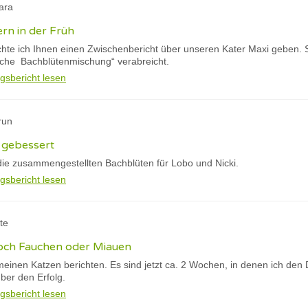
ara
ern in der Früh
te ich Ihnen einen Zwischenbericht über unseren Kater Maxi geben. S
liche Bachblütenmischung“ verabreicht.
gsbericht lesen
run
 gebessert
ie zusammengestellten Bachblüten für Lobo und Nicki.
gsbericht lesen
tte
och Fauchen oder Miauen
meinen Katzen berichten. Es sind jetzt ca. 2 Wochen, in denen ich den
über den Erfolg.
gsbericht lesen