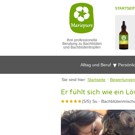
STARTSEIT
Ihre professionelle
Beratung zu Bachblüten
und Bachblütentropfen
Alltag und Beruf
Persönli
Sie sind hier:
Startseite
Bewertunge
Er fühlt sich wie ein L
(
5
/
5
)
Su
-
Bachblütenmischu