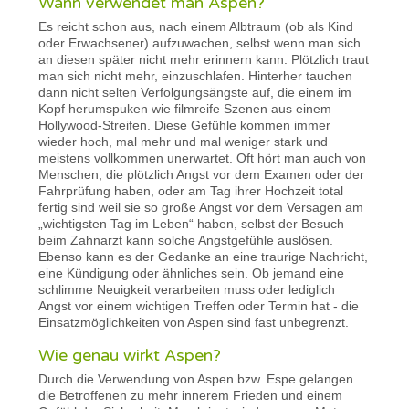
Wann verwendet man Aspen?
Es reicht schon aus, nach einem Albtraum (ob als Kind
oder Erwachsener) aufzuwachen, selbst wenn man sich
an diesen später nicht mehr erinnern kann. Plötzlich traut
man sich nicht mehr, einzuschlafen. Hinterher tauchen
dann nicht selten Verfolgungsängste auf, die einem im
Kopf herumspuken wie filmreife Szenen aus einem
Hollywood-Streifen. Diese Gefühle kommen immer
wieder hoch, mal mehr und mal weniger stark und
meistens vollkommen unerwartet. Oft hört man auch von
Menschen, die plötzlich Angst vor dem Examen oder der
Fahrprüfung haben, oder am Tag ihrer Hochzeit total
fertig sind weil sie so große Angst vor dem Versagen am
„wichtigsten Tag im Leben“ haben, selbst der Besuch
beim Zahnarzt kann solche Angstgefühle auslösen.
Ebenso kann es der Gedanke an eine traurige Nachricht,
eine Kündigung oder ähnliches sein. Ob jemand eine
schlimme Neuigkeit verarbeiten muss oder lediglich
Angst vor einem wichtigen Treffen oder Termin hat - die
Einsatzmöglichkeiten von Aspen sind fast unbegrenzt.
Wie genau wirkt Aspen?
Durch die Verwendung von Aspen bzw. Espe gelangen
die Betroffenen zu mehr innerem Frieden und einem