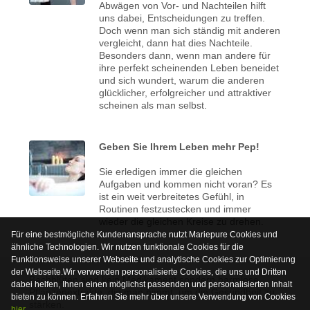
Abwägen von Vor- und Nachteilen hilft
uns dabei, Entscheidungen zu treffen.
Doch wenn man sich ständig mit anderen
vergleicht, dann hat dies Nachteile.
Besonders dann, wenn man andere für
ihre perfekt scheinenden Leben beneidet
und sich wundert, warum die anderen
glücklicher, erfolgreicher und attraktiver
scheinen als man selbst.
Geben Sie Ihrem Leben mehr Pep!
Sie erledigen immer die gleichen
Aufgaben und kommen nicht voran? Es
ist ein weit verbreitetes Gefühl, in
Routinen festzustecken und immer
wieder die gleichen Kreise zu drehen.
Für eine bestmögliche Kundenansprache nutzt Mariepure Cookies und
ähnliche Technologien. Wir nutzen funktionale Cookies für die
Funktionsweise unserer Webseite und analytische Cookies zur Optimierung
der Webseite.Wir verwenden personalisierte Cookies, die uns und Dritten
Bachblüten sind kein Medikament sondern harmlose
dabei helfen, Ihnen einen möglichst passenden und personalisierten Inhalt
Pflanzenextrakte, die man nimmt, um die Gesundheit zu
bieten zu können. Erfahren Sie mehr über unsere Verwendung von Cookies
stärken.
hier
.