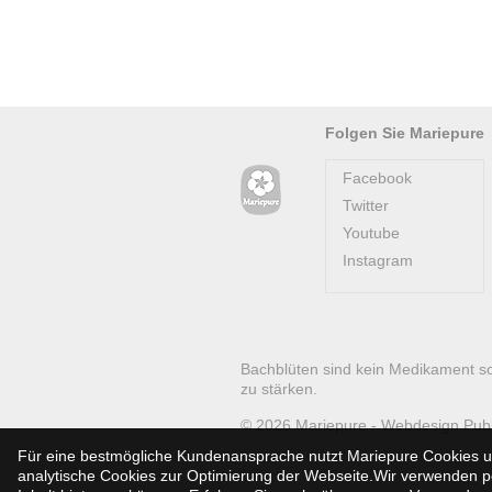
Folgen Sie Mariepure
Facebook
Twitter
Youtube
Instagram
Bachblüten sind kein Medikament s
zu stärken.
© 2026
Mariepure -
Webdesign
Pub
Für eine bestmögliche Kundenansprache nutzt Mariepure Cookies un
analytische Cookies zur Optimierung der Webseite.Wir verwenden per