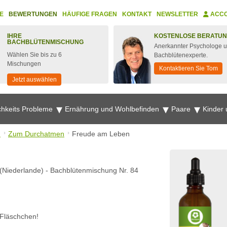
E
BEWERTUNGEN
HÄUFIGE FRAGEN
KONTAKT
NEWSLETTER
ACC
IHRE
KOSTENLOSE BERATU
BACHBLÜTENMISCHUNG
Anerkannter Psychologe 
Wählen Sie bis zu 6
Bachblütenexperte.
Mischungen
Kontaktieren Sie Tom
Jetzt auswählen
chkeits Probleme
Ernährung und Wohlbefinden
Paare
Kinder
n
Zum Durchatmen
Freude am Leben
(Niederlande)
-
Bachblütenmischung Nr. 84
 Fläschchen!