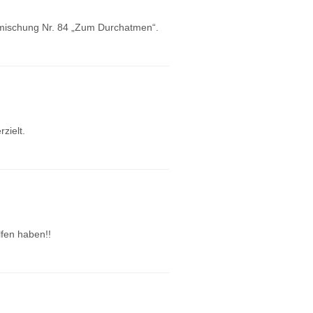
enmischung Nr. 84 „Zum Durchatmen“.
zielt.
lfen haben!!