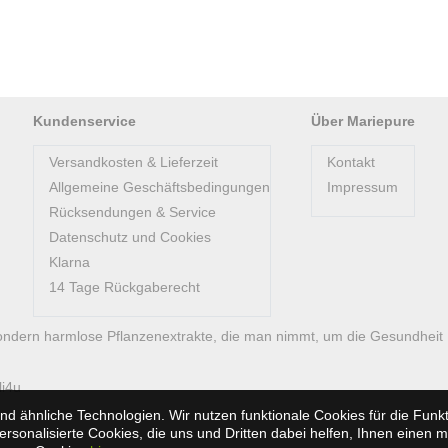
Kundenservice
Über Mariepure
Versandkosten & Lieferzeit
Kontakt
Allgemeine Geschäftsbedingungen
Impressum
Rücksendungen & Service
Datenschutz und Cookies
Klarna
14 Tage Rückgaberecht
ondern harmlose Pflanzenextrakte, die man nimmt, um die Gesundheit
li4u
d ähnliche Technologien. Wir nutzen funktionale Cookies für die Fun
sonalisierte Cookies, die uns und Dritten dabei helfen, Ihnen einen 