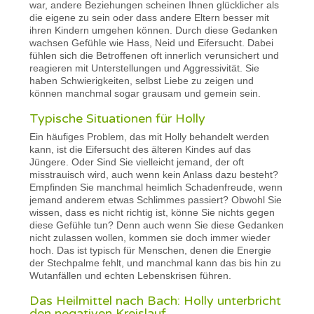
war, andere Beziehungen scheinen Ihnen glücklicher als
die eigene zu sein oder dass andere Eltern besser mit
ihren Kindern umgehen können. Durch diese Gedanken
wachsen Gefühle wie Hass, Neid und Eifersucht. Dabei
fühlen sich die Betroffenen oft innerlich verunsichert und
reagieren mit Unterstellungen und Aggressivität. Sie
haben Schwierigkeiten, selbst Liebe zu zeigen und
können manchmal sogar grausam und gemein sein.
Typische Situationen für Holly
Ein häufiges Problem, das mit Holly behandelt werden
kann, ist die Eifersucht des älteren Kindes auf das
Jüngere. Oder Sind Sie vielleicht jemand, der oft
misstrauisch wird, auch wenn kein Anlass dazu besteht?
Empfinden Sie manchmal heimlich Schadenfreude, wenn
jemand anderem etwas Schlimmes passiert? Obwohl Sie
wissen, dass es nicht richtig ist, könne Sie nichts gegen
diese Gefühle tun? Denn auch wenn Sie diese Gedanken
nicht zulassen wollen, kommen sie doch immer wieder
hoch. Das ist typisch für Menschen, denen die Energie
der Stechpalme fehlt, und manchmal kann das bis hin zu
Wutanfällen und echten Lebenskrisen führen.
Das Heilmittel nach Bach: Holly unterbricht
den negativen Kreislauf