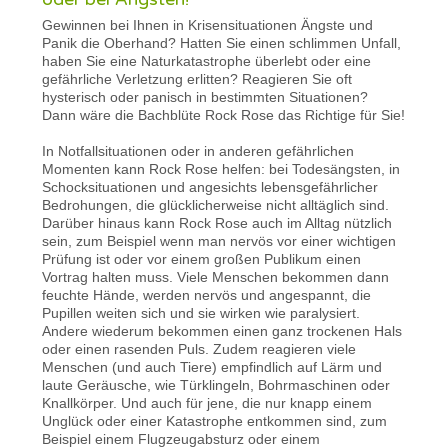
Gewinnen bei Ihnen in Krisensituationen Ängste und
Panik die Oberhand? Hatten Sie einen schlimmen Unfall,
haben Sie eine Naturkatastrophe überlebt oder eine
gefährliche Verletzung erlitten? Reagieren Sie oft
hysterisch oder panisch in bestimmten Situationen?
Dann wäre die Bachblüte Rock Rose das Richtige für Sie!
In Notfallsituationen oder in anderen gefährlichen
Momenten kann Rock Rose helfen: bei Todesängsten, in
Schocksituationen und angesichts lebensgefährlicher
Bedrohungen, die glücklicherweise nicht alltäglich sind.
Darüber hinaus kann Rock Rose auch im Alltag nützlich
sein, zum Beispiel wenn man nervös vor einer wichtigen
Prüfung ist oder vor einem großen Publikum einen
Vortrag halten muss. Viele Menschen bekommen dann
feuchte Hände, werden nervös und angespannt, die
Pupillen weiten sich und sie wirken wie paralysiert.
Andere wiederum bekommen einen ganz trockenen Hals
oder einen rasenden Puls. Zudem reagieren viele
Menschen (und auch Tiere) empfindlich auf Lärm und
laute Geräusche, wie Türklingeln, Bohrmaschinen oder
Knallkörper. Und auch für jene, die nur knapp einem
Unglück oder einer Katastrophe entkommen sind, zum
Beispiel einem Flugzeugabsturz oder einem