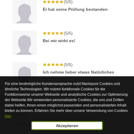
(5/5)
Er hat seine Prüfung bestanden
(5/5)
Bei mir wirkt es!
(5/5)
Ich nehme lieber etwas Natürliches
Für eine bestmögliche Kundenansprache nutzt Mariepure Cookies und
ähnliche Technologien. Wir nutzen funktionale Cookies für die
Funktionsweise unserer Webseite und analytische Cookies zur Optimierung
der Webseite.Wir verwenden personalisierte Cookies, die uns und Dritten
Bachblüten sind kein Medikament sondern harmlose
dabei helfen, Ihnen einen möglichst passenden und personalisierten Inhalt
Pflanzenextrakte, die man nimmt, um die Gesundheit zu
bieten zu können. Erfahren Sie mehr über unsere Verwendung von Cookies
stärken.
hier
.
© 2026 Mariepure - Webdesign
Publi4u
Akzeptieren