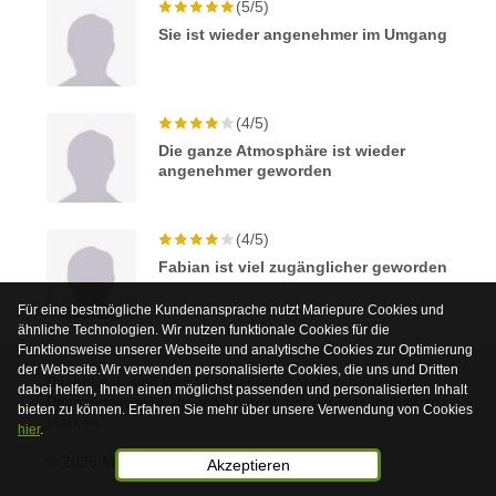
(5/5)
Sie ist wieder angenehmer im Umgang
(4/5)
Die ganze Atmosphäre ist wieder
angenehmer geworden
(4/5)
Fabian ist viel zugänglicher geworden
Für eine bestmögliche Kundenansprache nutzt Mariepure Cookies und
ähnliche Technologien. Wir nutzen funktionale Cookies für die
Funktionsweise unserer Webseite und analytische Cookies zur Optimierung
der Webseite.Wir verwenden personalisierte Cookies, die uns und Dritten
Bachblüten sind kein Medikament sondern harmlose
dabei helfen, Ihnen einen möglichst passenden und personalisierten Inhalt
Pflanzenextrakte, die man nimmt, um die Gesundheit zu
bieten zu können. Erfahren Sie mehr über unsere Verwendung von Cookies
stärken.
hier
.
© 2026 Mariepure - Webdesign
Publi4u
Akzeptieren