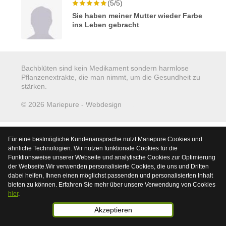
(5/5)
Sie haben meiner Mutter wieder Farbe
ins Leben gebracht
Bachblüten sind kein Medikament sondern harmlose
Pflanzenextrakte, die man nimmt, um die Gesundheit zu
stärken.
© 2026 Mariepure - Webdesign
Publi4u
Für eine bestmögliche Kundenansprache nutzt Mariepure Cookies und
ähnliche Technologien. Wir nutzen funktionale Cookies für die
Funktionsweise unserer Webseite und analytische Cookies zur Optimierung
der Webseite.Wir verwenden personalisierte Cookies, die uns und Dritten
dabei helfen, Ihnen einen möglichst passenden und personalisierten Inhalt
bieten zu können. Erfahren Sie mehr über unsere Verwendung von Cookies
hier
.
Akzeptieren