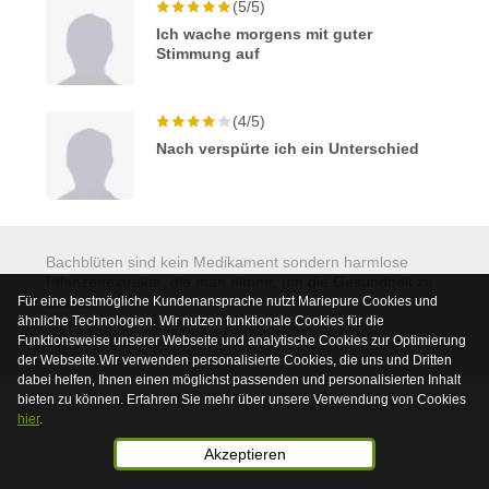
(5/5)
Ich wache morgens mit guter
Stimmung auf
(4/5)
Nach verspürte ich ein Unterschied
Bachblüten sind kein Medikament sondern harmlose
Pflanzenextrakte, die man nimmt, um die Gesundheit zu
stärken.
Für eine bestmögliche Kundenansprache nutzt Mariepure Cookies und
ähnliche Technologien. Wir nutzen funktionale Cookies für die
© 2026 Mariepure - Webdesign
Publi4u
Funktionsweise unserer Webseite und analytische Cookies zur Optimierung
der Webseite.Wir verwenden personalisierte Cookies, die uns und Dritten
dabei helfen, Ihnen einen möglichst passenden und personalisierten Inhalt
bieten zu können. Erfahren Sie mehr über unsere Verwendung von Cookies
hier
.
Akzeptieren