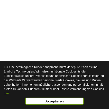
Für eine bestmögliche Kundenansprache nutzt Mariepure Cookies und
ähnliche Technologien. Wir nutzen funktionale Cookies für die
Funktionsweise unserer Webseite und analytische Cookies zur Optimierung
der Webseite.Wir verwenden personalisierte Cookies, die uns und Dritten
dabei helfen, Ihnen einen möglichst passenden und personalisierten Inhalt
bieten zu können. Erfahren Sie mehr über unsere Verwendung von Cookies
hier
.
Akzeptieren