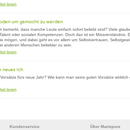
ikel lesen
hoden um gemocht zu werden
 bemerkt, dass manche Leute einfach sofort beliebt sind? Viele glau
alent oder sozialen Kompetenzen. Doch das ist ein Missverständnis. Es 
 mögen, und dabei geht es vor allem um Selbstvertrauen, Selbstgewis
ei anderen Menschen beliebter zu sein.
ikel lesen
n neues Ich
Vorsätze fürs neue Jahr? Wie kann man seine guten Vorsätze wirklich 
ikel lesen
Kundenservice
Über Mariepure