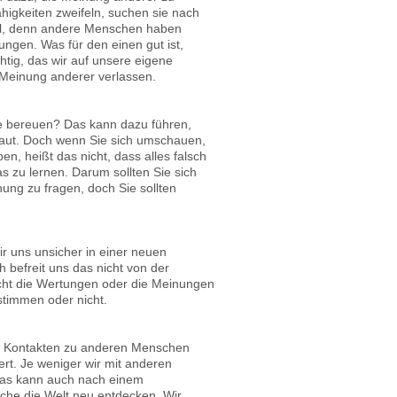
higkeiten zweifeln, suchen sie nach
iel, denn andere Menschen haben
gen. Was für den einen gut ist,
htig, das wir auf unsere eigene
e Meinung anderer verlassen.
te bereuen? Das kann dazu führen,
traut. Doch wenn Sie sich umschauen,
n, heißt das nicht, dass alles falsch
s zu lernen. Darum sollten Sie sich
nung zu fragen, doch Sie sollten
ir uns unsicher in einer neuen
 befreit uns das nicht von der
icht die Wertungen oder die Meinungen
stimmen oder nicht.
en Kontakten zu anderen Menschen
ert. Je weniger wir mit anderen
 Das kann auch nach einem
lche die Welt neu entdecken. Wir