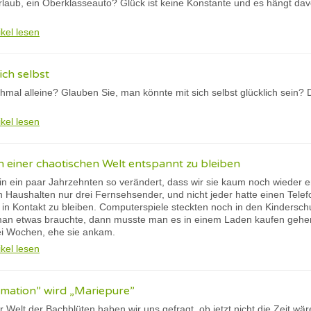
laub, ein Oberklasseauto? Glück ist keine Konstante und es hängt dav
ikel lesen
ich selbst
mal alleine? Glauben Sie, man könnte mit sich selbst glücklich sein? D
ikel lesen
n einer chaotischen Welt entspannt zu bleiben
 in ein paar Jahrzehnten so verändert, dass wir sie kaum noch wieder
 Haushalten nur drei Fernsehsender, und nicht jeder hatte einen Telef
in Kontakt zu bleiben. Computerspiele steckten noch in den Kindersc
man etwas brauchte, dann musste man es in einem Laden kaufen gehen
ei Wochen, ehe sie ankam.
ikel lesen
rmation” wird „Mariepure”
 Welt der Bachblüten haben wir uns gefragt, ob jetzt nicht die Zeit wä