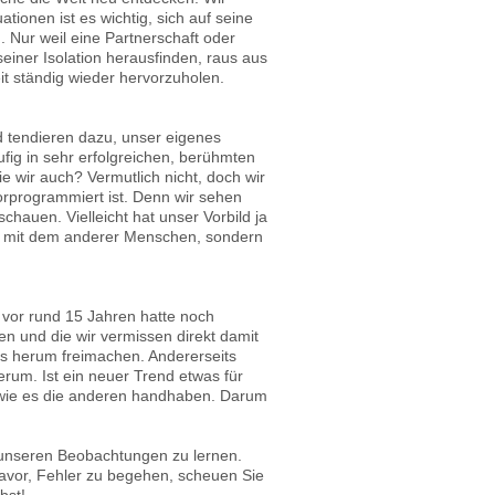
ionen ist es wichtig, sich auf seine
 Nur weil eine Partnerschaft oder
einer Isolation herausfinden, raus aus
t ständig wieder hervorzuholen.
d tendieren dazu, unser eigenes
fig in sehr erfolgreichen, berühmten
 wir auch? Vermutlich nicht, doch wir
orprogrammiert ist. Denn wir sehen
chauen. Vielleicht hat unser Vorbild ja
en mit dem anderer Menschen, sondern
 vor rund 15 Jahren hatte noch
en und die wir vermissen direkt damit
 herum freimachen. Andererseits
erum. Ist ein neuer Trend etwas für
 wie es die anderen handhaben. Darum
 unseren Beobachtungen zu lernen.
davor, Fehler zu begehen, scheuen Sie