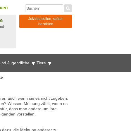
OUNT
Jetzt bestellen, später
NG
bezahlen
und
 und Jugendliche
Tiere
te
erer, auch wenn sie es nicht zugeben.
hen? Wessen Meinung zählt, wenn es
dafür, dass man andere um ihre
lgenden vorstellen.
n dazu, die Meinung anderer zu