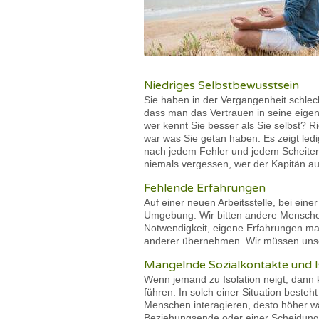
Niedriges Selbstbewusstsein
Sie haben in der Vergangenheit schle
dass man das Vertrauen in seine eigen
wer kennt Sie besser als Sie selbst? R
war was Sie getan haben. Es zeigt ledi
nach jedem Fehler und jedem Scheitern 
niemals vergessen, wer der Kapitän auf 
Fehlende Erfahrungen
Auf einer neuen Arbeitsstelle, bei ein
Umgebung. Wir bitten andere Menschen,
Notwendigkeit, eigene Erfahrungen mac
anderer übernehmen. Wir müssen unsere
Mangelnde Sozialkontakte und I
Wenn jemand zu Isolation neigt, dann
führen. In solch einer Situation beste
Menschen interagieren, desto höher w
Beziehungsende oder einer Scheidung pa