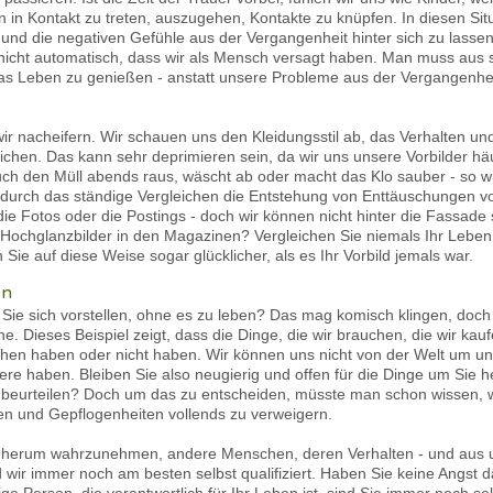
n Kontakt zu treten, auszugehen, Kontakte zu knüpfen. In diesen Situat
und die negativen Gefühle aus der Vergangenheit hinter sich zu lassen.
 nicht automatisch, dass wir als Mensch versagt haben. Man muss aus s
s Leben zu genießen - anstatt unsere Probleme aus der Vergangenhei
wir nacheifern. Wir schauen uns den Kleidungsstil ab, das Verhalten un
chen. Das kann sehr deprimieren sein, da wir uns unsere Vorbilder häu
ch den Müll abends raus, wäscht ab oder macht das Klo sauber - so wie
s durch das ständige Vergleichen die Entstehung von Enttäuschungen v
ie Fotos oder die Postings - doch wir können nicht hinter die Fassade s
 Hochglanzbilder in den Magazinen? Vergleichen Sie niemals Ihr Leb
n Sie auf diese Weise sogar glücklicher, als es Ihr Vorbild jemals war.
en
ie sich vorstellen, ohne es zu leben? Das mag komisch klingen, doch
. Dieses Beispiel zeigt, dass die Dinge, die wir brauchen, die wir kauf
 haben oder nicht haben. Wir können uns nicht von der Welt um uns
ere haben. Bleiben Sie also neugierig und offen für die Dinge um Sie h
 beurteilen? Doch um das zu entscheiden, müsste man schon wissen,
rmen und Gepflogenheiten vollends zu verweigern.
uns herum wahrzunehmen, andere Menschen, deren Verhalten - und aus
 wir immer noch am besten selbst qualifiziert. Haben Sie keine Angst 