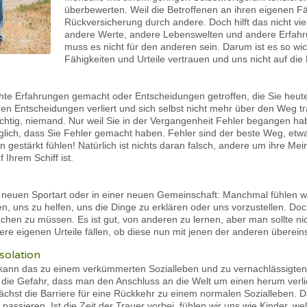
überbewerten. Weil die Betroffenen an ihren eigenen Fä
Rückversicherung durch andere. Doch hilft das nicht v
andere Werte, andere Lebenswelten und andere Erfahrun
muss es nicht für den anderen sein. Darum ist es so wic
Fähigkeiten und Urteile vertrauen und uns nicht auf di
chte Erfahrungen gemacht oder Entscheidungen getroffen, die Sie heu
en Entscheidungen verliert und sich selbst nicht mehr über den Weg 
ichtig, niemand. Nur weil Sie in der Vergangenheit Fehler begangen habe
glich, dass Sie Fehler gemacht haben. Fehler sind der beste Weg, etwa
gestärkt fühlen! Natürlich ist nichts daran falsch, andere um ihre Mei
Ihrem Schiff ist.
er neuen Sportart oder in einer neuen Gemeinschaft: Manchmal fühlen w
 uns zu helfen, uns die Dinge zu erklären oder uns vorzustellen. Doch
hen zu müssen. Es ist gut, von anderen zu lernen, aber man sollte n
 eigenen Urteile fällen, ob diese nun mit jenen der anderen überein
solation
 kann das zu einem verkümmerten Sozialleben und zu vernachlässigt
ht die Gefahr, dass man den Anschluss an die Welt um einen herum verli
ächst die Barriere für eine Rückkehr zu einem normalen Sozialleben.
ssieren. Ist die Zeit der Trauer vorbei, fühlen wir uns wie Kinder, we