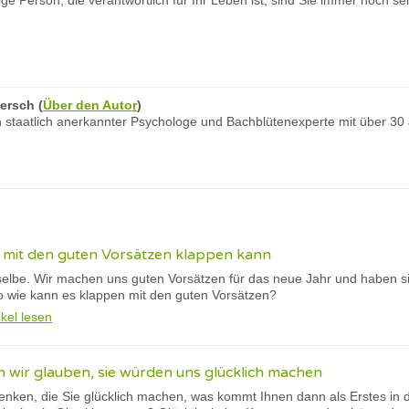
ige Person, die verantwortlich für Ihr Leben ist, sind Sie immer noch sel
ersch
(
Über den Autor
)
 staatlich anerkannter Psychologe und Bachblütenexperte mit über 30
s mit den guten Vorsätzen klappen kann
sselbe. Wir machen uns guten Vorsätzen für das neue Jahr und haben s
so wie kann es klappen mit den guten Vorsätzen?
ikel lesen
 wir glauben, sie würden uns glücklich machen
nken, die Sie glücklich machen, was kommt Ihnen dann als Erstes in 