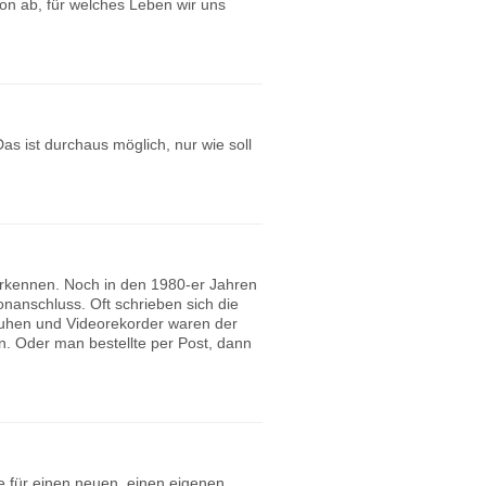
on ab, für welches Leben wir uns
as ist durchaus möglich, nur wie soll
 erkennen. Noch in den 1980-er Jahren
onanschluss. Oft schrieben sich die
huhen und Videorekorder waren der
. Oder man bestellte per Post, dann
re für einen neuen, einen eigenen