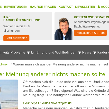
E
BEWERTUNGEN
HÄUFIGE FRAGEN
KONTAKT
NEWSLETTER
ACC
IHRE
KOSTENLOSE BERATU
BACHBLÜTENMISCHUNG
Anerkannter Psychologe 
Wählen Sie bis zu 6
Bachblütenexperte.
Mischungen
Kontaktieren Sie Tom
Jetzt auswählen
chkeits Probleme
Ernährung und Wohlbefinden
Paare
Kinder
ichsein
Warum man sich aus der Meinung anderer nichts machen soll
r Meinung anderer nichts machen sollte
Oft machen sich die Leute sehr viel aus dem Urteil and
Denken die Menschen wirklich so oft an ihre Mitmensc
um Sie selbst geht? Ihre eigene! Was sind die Gründe 
Meinung fragt? Die häufigsten Gründe werden wir im Fo
Geringes Selbstwertgefühl
Mensche mit einem geringen Selbstwertgefühl tendiere