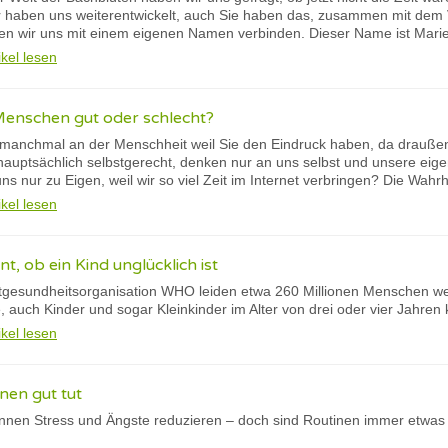
 haben uns weiterentwickelt, auch Sie haben das, zusammen mit dem V
n wir uns mit einem eigenen Namen verbinden. Dieser Name ist Mari
ikel lesen
Menschen gut oder schlecht?
 manchmal an der Menschheit weil Sie den Eindruck haben, da draußen
auptsächlich selbstgerecht, denken nur an uns selbst und unsere eige
s nur zu Eigen, weil wir so viel Zeit im Internet verbringen? Die Wahrhe
ikel lesen
, ob ein Kind unglücklich ist
gesundheitsorganisation WHO leiden etwa 260 Millionen Menschen welt
 auch Kinder und sogar Kleinkinder im Alter von drei oder vier Jahren 
ikel lesen
nen gut tut
nnen Stress und Ängste reduzieren – doch sind Routinen immer etwas