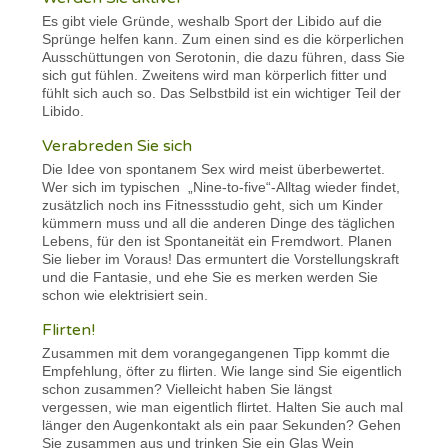
Es gibt viele Gründe, weshalb Sport der Libido auf die
Sprünge helfen kann. Zum einen sind es die körperlichen
Ausschüttungen von Serotonin, die dazu führen, dass Sie
sich gut fühlen. Zweitens wird man körperlich fitter und
fühlt sich auch so. Das Selbstbild ist ein wichtiger Teil der
Libido.
Verabreden Sie sich
Die Idee von spontanem Sex wird meist überbewertet.
Wer sich im typischen „Nine-to-five“-Alltag wieder findet,
zusätzlich noch ins Fitnessstudio geht, sich um Kinder
kümmern muss und all die anderen Dinge des täglichen
Lebens, für den ist Spontaneität ein Fremdwort. Planen
Sie lieber im Voraus! Das ermuntert die Vorstellungskraft
und die Fantasie, und ehe Sie es merken werden Sie
schon wie elektrisiert sein.
Flirten!
Zusammen mit dem vorangegangenen Tipp kommt die
Empfehlung, öfter zu flirten. Wie lange sind Sie eigentlich
schon zusammen? Vielleicht haben Sie längst
vergessen, wie man eigentlich flirtet. Halten Sie auch mal
länger den Augenkontakt als ein paar Sekunden? Gehen
Sie zusammen aus und trinken Sie ein Glas Wein