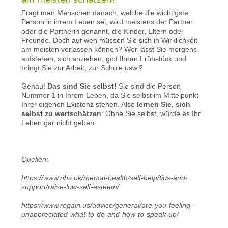
Fragt man Menschen danach, welche die wichtigste
Person in ihrem Leben sei, wird meistens der Partner
oder die Partnerin genannt, die Kinder, Eltern oder
Freunde. Doch auf wen müssen Sie sich in Wirklichkeit
am meisten verlassen können? Wer lässt Sie morgens
aufstehen, sich anziehen, gibt Ihnen Frühstück und
bringt Sie zur Arbeit, zur Schule usw.?
Genau!
Das sind Sie selbst!
Sie sind die Person
Nummer 1 in Ihrem Leben, da Sie selbst im Mittelpunkt
Ihrer eigenen Existenz stehen. Also
lernen Sie, sich
selbst zu wertschätzen
: Ohne Sie selbst, würde es Ihr
Leben gar nicht geben.
Quellen:
https://www.nhs.uk/mental-health/self-help/tips-and-
support/raise-low-self-esteem/
https://www.regain.us/advice/general/are-you-feeling-
unappreciated-what-to-do-and-how-to-speak-up/