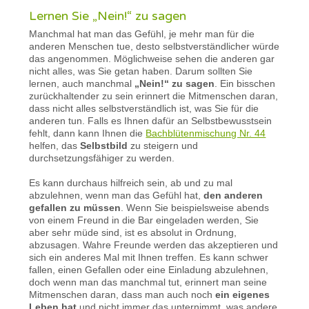
Lernen Sie „Nein!“ zu sagen
Manchmal hat man das Gefühl, je mehr man für die
anderen Menschen tue, desto selbstverständlicher würde
das angenommen. Möglichweise sehen die anderen gar
nicht alles, was Sie getan haben. Darum sollten Sie
lernen, auch manchmal
„Nein!“ zu sagen
. Ein bisschen
zurückhaltender zu sein erinnert die Mitmenschen daran,
dass nicht alles selbstverständlich ist, was Sie für die
anderen tun. Falls es Ihnen dafür an Selbstbewusstsein
fehlt, dann kann Ihnen die
Bachblütenmischung Nr. 44
helfen, das
Selbstbild
zu steigern und
durchsetzungsfähiger zu werden.
Es kann durchaus hilfreich sein, ab und zu mal
abzulehnen, wenn man das Gefühl hat,
den anderen
gefallen zu müssen
. Wenn Sie beispielsweise abends
von einem Freund in die Bar eingeladen werden, Sie
aber sehr müde sind, ist es absolut in Ordnung,
abzusagen. Wahre Freunde werden das akzeptieren und
sich ein anderes Mal mit Ihnen treffen. Es kann schwer
fallen, einen Gefallen oder eine Einladung abzulehnen,
doch wenn man das manchmal tut, erinnert man seine
Mitmenschen daran, dass man auch noch
ein eigenes
Leben hat
und nicht immer das unternimmt, was andere