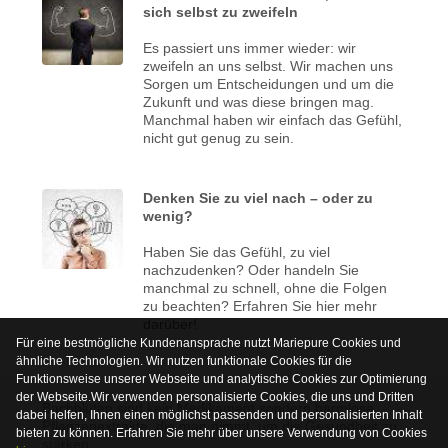
sich selbst zu zweifeln
Es passiert uns immer wieder: wir
zweifeln an uns selbst. Wir machen uns
Sorgen um Entscheidungen und um die
Zukunft und was diese bringen mag.
Manchmal haben wir einfach das Gefühl,
nicht gut genug zu sein.
Denken Sie zu viel nach – oder zu
wenig?
Haben Sie das Gefühl, zu viel
nachzudenken? Oder handeln Sie
manchmal zu schnell, ohne die Folgen
zu beachten? Erfahren Sie hier mehr
darüber!
Für eine bestmögliche Kundenansprache nutzt Mariepure Cookies und
ähnliche Technologien. Wir nutzen funktionale Cookies für die
Funktionsweise unserer Webseite und analytische Cookies zur Optimierung
der Webseite.Wir verwenden personalisierte Cookies, die uns und Dritten
Bachblüten sind kein Medikament sondern harmlose
dabei helfen, Ihnen einen möglichst passenden und personalisierten Inhalt
Pflanzenextrakte, die man nimmt, um die Gesundheit zu
bieten zu können. Erfahren Sie mehr über unsere Verwendung von Cookies
stärken.