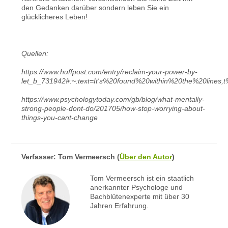
den Gedanken darüber sondern leben Sie ein
glücklicheres Leben!
Quellen:
https://www.huffpost.com/entry/reclaim-your-power-by-
let_b_731942#:~:text=It's%20found%20within%20the%20lines
https://www.psychologytoday.com/gb/blog/what-mentally-
strong-people-dont-do/201705/how-stop-worrying-about-
things-you-cant-change
Verfasser:
Tom Vermeersch
(
Über den Autor
)
Tom Vermeersch ist ein staatlich
anerkannter Psychologe und
Bachblütenexperte mit über 30
Jahren Erfahrung.