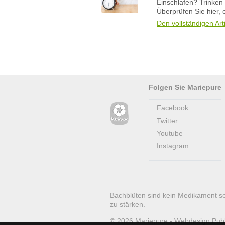
Einschlafen? Trinken
Überprüfen Sie hier, 
Den vollständigen Art
Folgen Sie Mariepure
Facebook
Twitter
Youtube
Instagram
Bachblüten sind kein Medikament s
zu stärken.
© 2026
Mariepure -
Webdesign
Pub