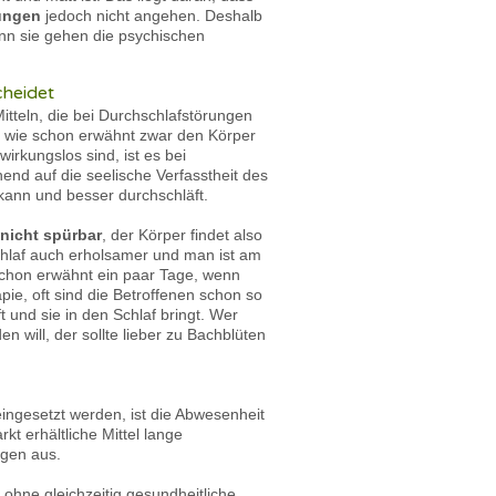
ungen
jedoch nicht angehen. Deshalb
enn sie gehen die psychischen
cheidet
tteln, die bei Durchschlafstörungen
e wie schon erwähnt zwar den Körper
irkungslos sind, ist es bei
nd auf die seelische Verfasstheit des
 kann und besser durchschläft.
nicht spürbar
, der Körper findet also
chlaf auch erholsamer und man ist am
schon erwähnt ein paar Tage, wenn
ie, oft sind die Betroffenen schon so
 und sie in den Schlaf bringt. Wer
will, der sollte lieber zu Bachblüten
ingesetzt werden, ist die Abwesenheit
 erhältliche Mittel lange
gen aus.
, ohne gleichzeitig gesundheitliche