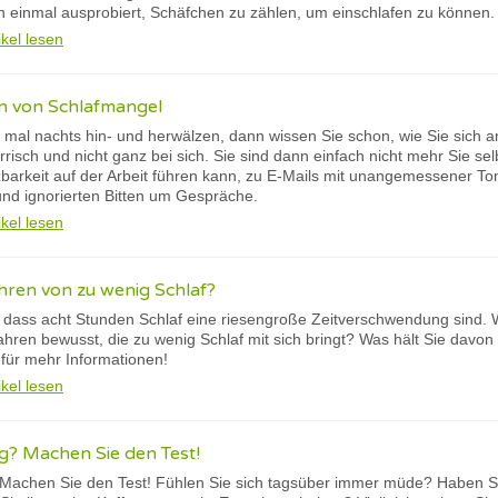
 einmal ausprobiert, Schäfchen zu zählen, um einschlafen zu können.
ikel lesen
en von Schlafmangel
 mal nachts hin- und herwälzen, dann wissen Sie schon, wie Sie sich 
isch und nicht ganz bei sich. Sie sind dann einfach nicht mehr Sie se
barkeit auf der Arbeit führen kann, zu E-Mails mit unangemessener To
nd ignorierten Bitten um Gespräche.
ikel lesen
hren von zu wenig Schlaf?
, dass acht Stunden Schlaf eine riesengroße Zeitverschwendung sind. Wi
hren bewusst, die zu wenig Schlaf mit sich bringt? Was hält Sie davon
 für mehr Informationen!
ikel lesen
g? Machen Sie den Test!
 Machen Sie den Test! Fühlen Sie sich tagsüber immer müde? Haben 