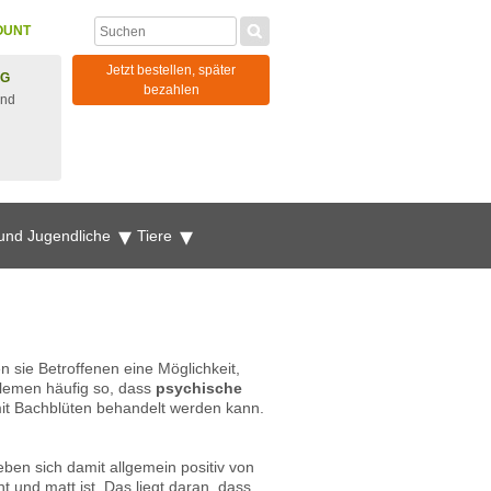
OUNT
Jetzt bestellen, später
NG
bezahlen
und
 und Jugendliche
Tiere
n sie Betroffenen eine Möglichkeit,
blemen häufig so, dass
psychische
mit Bachblüten behandelt werden kann.
eben sich damit allgemein positiv von
und matt ist. Das liegt daran, dass