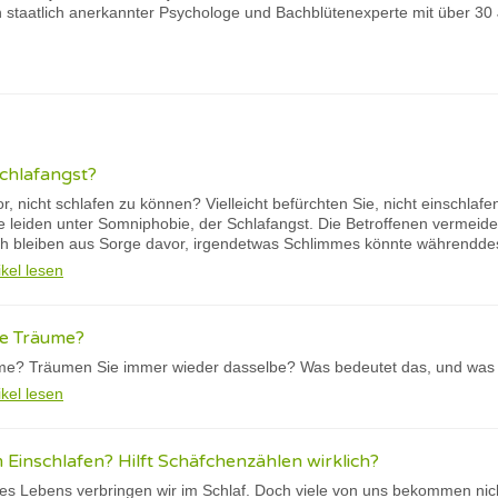
 staatlich anerkannter Psychologe und Bachblütenexperte mit über 30
Schlafangst?
, nicht schlafen zu können? Vielleicht befürchten Sie, nicht einschlaf
leiden unter Somniphobie, der Schlafangst. Die Betroffenen vermeiden 
 bleiben aus Sorge davor, irgendetwas Schlimmes könnte währendde
ikel lesen
e Träume?
me? Träumen Sie immer wieder dasselbe? Was bedeutet das, und was
ikel lesen
Einschlafen? Hilft Schäfchenzählen wirklich?
res Lebens verbringen wir im Schlaf. Doch viele von uns bekommen nich