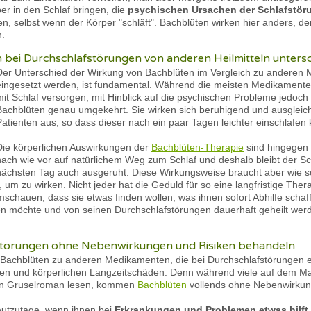
r in den Schlaf bringen, die
psychischen Ursachen der Schlafstör
n, selbst wenn der Körper "schläft". Bachblüten wirken hier anders, d
n.
 bei Durchschlafstörungen von anderen Heilmitteln unters
Der Unterschied der Wirkung von Bachblüten im Vergleich zu anderen Mi
eingesetzt werden, ist fundamental. Während die meisten Medikament
mit Schlaf versorgen, mit Hinblick auf die psychischen Probleme jedoch w
Bachblüten genau umgekehrt. Sie wirken sich beruhigend und ausgleiche
Patienten aus, so dass dieser nach ein paar Tagen leichter einschlafen
Die körperlichen Auswirkungen der
Bachblüten-Therapie
sind hingegen
nach wie vor auf natürlichem Weg zum Schlaf und deshalb bleibt der S
nächsten Tag auch ausgeruht. Diese Wirkungsweise braucht aber wie 
 zu wirken. Nicht jeder hat die Geduld für so eine langfristige Therap
schauen, dass sie etwas finden wollen, was ihnen sofort Abhilfe schafft
 möchte und von seinen Durchschlafstörungen dauerhaft geheilt werden 
fstörungen ohne Nebenwirkungen und Risiken behandeln
n Bachblüten zu anderen Medikamenten, die bei Durchschlafstörungen e
 und körperlichen Langzeitschäden. Denn während viele auf dem Markt
 ein Gruselroman lesen, kommen
Bachblüten
vollends ohne Nebenwirkun
utzutage, wenn ihnen bei
Erkrankungen und Problemen etwas hilft