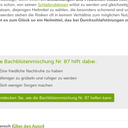
 es schon, von seinen
Schlafproblemen
erlöst zu werden und gleichzeit
tsam, diejenigen Heilmittel zu wählen, die besonders schonend sind und
werden stehen die Risiken oft in keinem Verhältnis zum möglichen Nu
t es zum Glück so ein Heilmittel, das bei Durchschlafstörungen z
e Bachblütenmischung Nr. 87 hilft dabei :
Eine friedliche Nachtruhe zu haben
Weniger zu grübeln und ruhiger zu werden
Sich weniger Sorgen machen
ntdecken Sie, wie die Bachblütenmischung Nr. 87 helfen kann
ersch
(
Über den Autor
)