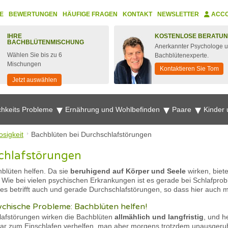
E
BEWERTUNGEN
HÄUFIGE FRAGEN
KONTAKT
NEWSLETTER
ACC
IHRE
KOSTENLOSE BERATU
BACHBLÜTENMISCHUNG
Anerkannter Psychologe 
Wählen Sie bis zu 6
Bachblütenexperte.
Mischungen
Kontaktieren Sie Tom
Jetzt auswählen
chkeits Probleme
Ernährung und Wohlbefinden
Paare
Kinder
osigkeit
Bachblüten bei Durchschlafstörungen
chlafstörungen
blüten helfen. Da sie
beruhigend auf Körper und Seele
wirken, biete
Wie bei vielen psychischen Erkrankungen ist es gerade bei Schlafpro
ies betrifft auch und gerade Durchschlafstörungen, so dass hier auch 
chische Probleme: Bachblüten helfen!
lafstörungen wirken die Bachblüten
allmählich und langfristig
, und h
r zum Einschlafen verhelfen, man aber morgens trotzdem unausgeruht 