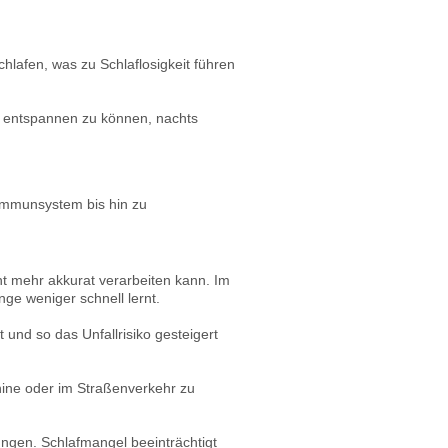
lafen, was zu Schlaflosigkeit führen
ter entspannen zu können, nachts
Immunsystem bis hin zu
ht mehr akkurat verarbeiten kann. Im
ge weniger schnell lernt.
und so das Unfallrisiko gesteigert
hine oder im Straßenverkehr zu
ngen. Schlafmangel beeinträchtigt