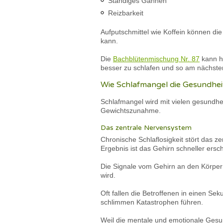
Ständiges Gähnen
Reizbarkeit
Aufputschmittel wie Koffein können di
kann.
Die
Bachblütenmischung Nr. 87
kann he
besser zu schlafen und so am nächst
Wie Schlafmangel die Gesundheit
Schlafmangel wird mit vielen gesundh
Gewichtszunahme.
Das zentrale Nervensystem
Chronische Schlaflosigkeit stört das 
Ergebnis ist das Gehirn schneller ersc
Die Signale vom Gehirn an den Körper k
wird.
Oft fallen die Betroffenen in einen S
schlimmen Katastrophen führen.
Weil die mentale und emotionale Gesun