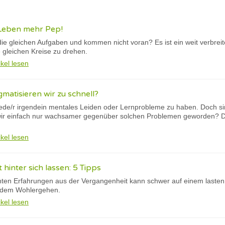
Leben mehr Pep!
ie gleichen Aufgaben und kommen nicht voran? Es ist ein weit verbreit
 gleichen Kreise zu drehen.
ikel lesen
gmatisieren wir zu schnell?
ede/r irgendein mentales Leiden oder Lernprobleme zu haben. Doch sind 
 wir einfach nur wachsamer gegenüber solchen Problemen geworden? Dies
ikel lesen
hinter sich lassen: 5 Tipps
hten Erfahrungen aus der Vergangenheit kann schwer auf einem lasten;
f dem Wohlergehen.
ikel lesen