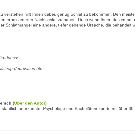
 verstehen hilft Ihnen dabei, genug Schlaf zu bekommen. Den meisten 
nen erholsameren Nachtschlaf zu haben. Doch wenn Ihnen das immer noc
 der Schlafmangel eine andere, tiefer gehende Ursache, die behandelt
tiredness/
p/sleep-deprivation.htm
ersch
(
Über den Autor
)
 staatlich anerkannter Psychologe und Bachblütenexperte mit über 30