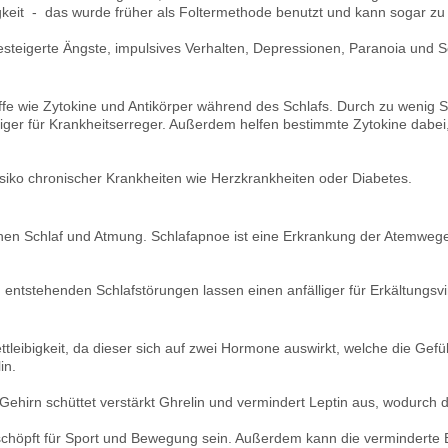
keit - das wurde früher als Foltermethode benutzt und kann sogar zu
esteigerte Ängste, impulsives Verhalten, Depressionen, Paranoia und
fe wie Zytokine und Antikörper während des Schlafs. Durch zu wenig Sc
liger für Krankheitserreger. Außerdem helfen bestimmte Zytokine dabei
isiko chronischer Krankheiten wie Herzkrankheiten oder Diabetes.
hen Schlaf und Atmung. Schlafapnoe ist eine Erkrankung der Atemwege,
entstehenden Schlafstörungen lassen einen anfälliger für Erkältungsvi
ttleibigkeit, da dieser sich auf zwei Hormone auswirkt, welche die Gef
in.
Gehirn schüttet verstärkt Ghrelin und vermindert Leptin aus, wodurch d
 erschöpft für Sport und Bewegung sein. Außerdem kann die verminde