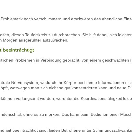
e Problematik noch verschlimmern und erschweren das abendliche Einsch
lfen, diesen Teufelskreis zu durchbrechen. Sie hilft dabei, sich leich
en Morgen ausgeruhter aufzuwachen.
 beeinträchtigt
eitlichen Problemen in Verbindung gebracht, von einem geschwächten 
zentrale Nervensystem, wodurch Ihr Körper bestimmte Informationen nic
höpft, weswegen man sich nicht so gut konzentrieren kann und neue Din
önnen verlangsamt werden, worunter die Koordinationsfähigkeit leidet 
ekundenschlaf, ohne es zu merken. Das kann beim Bedienen einer Masc
dheit beeinträchtigt sind, leiden Betroffene unter Stimmungsschwanku