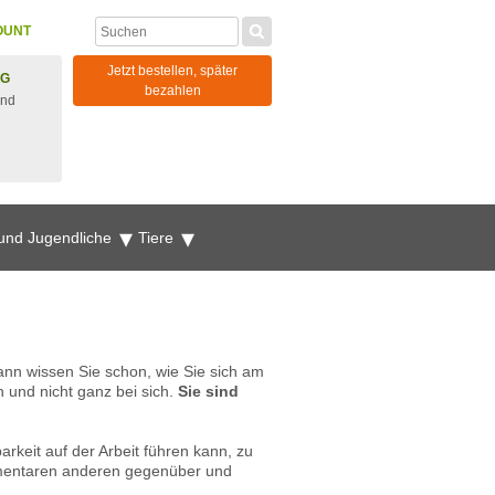
OUNT
Jetzt bestellen, später
NG
bezahlen
und
 und Jugendliche
Tiere
ann wissen Sie schon, wie Sie sich am
 und nicht ganz bei sich.
Sie sind
keit auf der Arbeit führen kann, zu
mmentaren anderen gegenüber und