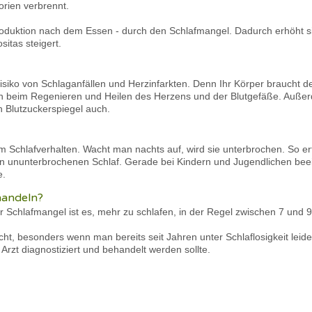
orien verbrennt.
oduktion nach dem Essen - durch den Schlafmangel. Dadurch erhöht sic
itas steigert.
iko von Schlaganfällen und Herzinfarkten. Denn Ihr Körper braucht d
uch beim Regenieren und Heilen des Herzens und der Blutgefäße. Außer
 Blutzuckerspiegel auch.
 Schlafverhalten. Wacht man nachts auf, wird sie unterbrochen. So erf
n ununterbrochenen Schlaf. Gerade bei Kindern und Jugendlichen beein
e.
handeln?
 Schlafmangel ist es, mehr zu schlafen, in der Regel zwischen 7 und 9
cht, besonders wenn man bereits seit Jahren unter Schlaflosigkeit leide
Arzt diagnostiziert und behandelt werden sollte.