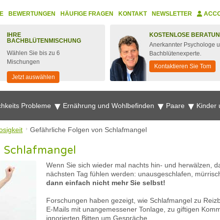
E
BEWERTUNGEN
HÄUFIGE FRAGEN
KONTAKT
NEWSLETTER
ACC
IHRE
KOSTENLOSE BERATU
BACHBLÜTENMISCHUNG
Anerkannter Psychologe 
Wählen Sie bis zu 6
Bachblütenexperte.
Mischungen
Kontaktieren Sie Tom
Jetzt auswählen
chkeits Probleme
Ernährung und Wohlbefinden
Paare
Kinder
osigkeit
Gefährliche Folgen von Schlafmangel
n Schlafmangel
Wenn Sie sich wieder mal nachts hin- und herwälzen, d
nächsten Tag fühlen werden: unausgeschlafen, mürrisch
dann einfach nicht mehr Sie selbst!
Forschungen haben gezeigt, wie Schlafmangel zu Reizbar
E-Mails mit unangemessener Tonlage, zu giftigen Ko
ignorierten Bitten um Gespräche.