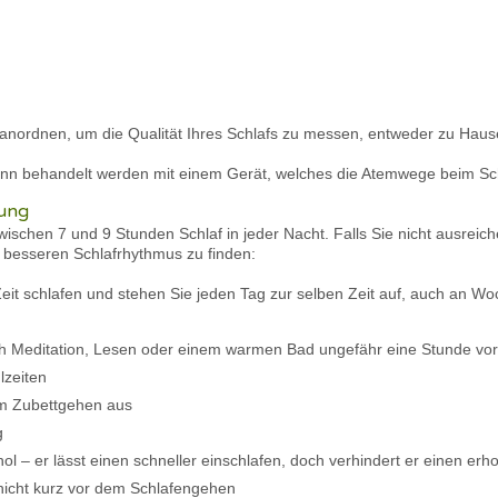
 anordnen, um die Qualität Ihres Schlafs zu messen, entweder zu Haus
ann behandelt werden mit einem Gerät, welches die Atemwege beim Schl
nung
schen 7 und 9 Stunden Schlaf in jeder Nacht. Falls Sie nicht ausreic
en besseren Schlafrhythmus zu finden:
eit schlafen und stehen Sie jeden Tag zur selben Zeit auf, auch an W
rch Meditation, Lesen oder einem warmen Bad ungefähr eine Stunde v
zeiten
dem Zubettgehen aus
g
l – er lässt einen schneller einschlafen, doch verhindert er einen erh
 nicht kurz vor dem Schlafengehen