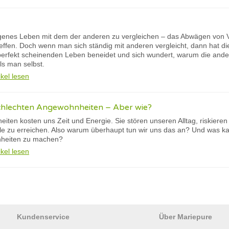
eigenes Leben mit dem der anderen zu vergleichen – das Abwägen von Vo
effen. Doch wenn man sich ständig mit anderen vergleicht, dann hat d
perfekt scheinenden Leben beneidet und sich wundert, warum die andere
als man selbst.
ikel lesen
schlechten Angewohnheiten – Aber wie?
iten kosten uns Zeit und Energie. Sie stören unseren Alltag, riskiere
le zu erreichen. Also warum überhaupt tun wir uns das an? Und was k
nheiten zu machen?
ikel lesen
Kundenservice
Über Mariepure