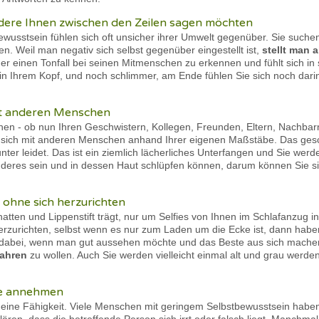
ndere Ihnen zwischen den Zeilen sagen möchten
usstsein fühlen sich oft unsicher ihrer Umwelt gegenüber. Sie suche
. Weil man negativ sich selbst gegenüber eingestellt ist,
stellt man a
er einen Tonfall bei seinen Mitmenschen zu erkennen und fühlt sich i
ur in Ihrem Kopf, und noch schlimmer, am Ende fühlen Sie sich noch dari
 mit anderen Menschen
hen - ob nun Ihren Geschwistern, Kollegen, Freunden, Eltern, Nachbarn
n sich mit anderen Menschen anhand Ihrer eigenen Maßstäbe. Das gesch
arunter leidet. Das ist ein ziemlich lächerliches Unterfangen und Sie we
deres sein und in dessen Haut schlüpfen können, darum können Sie si
 ohne sich herzurichten
hatten und Lippenstift trägt, nur um Selfies von Ihnen im Schlafanzug 
erzurichten, selbst wenn es nur zum Laden um die Ecke ist, dann hab
ts dabei, wenn man gut aussehen möchte und das Beste aus sich machen w
fahren
zu wollen. Auch Sie werden vielleicht einmal alt und grau werden,
te annehmen
ine Fähigkeit. Viele Menschen mit geringem Selbstbewusstsein haben 