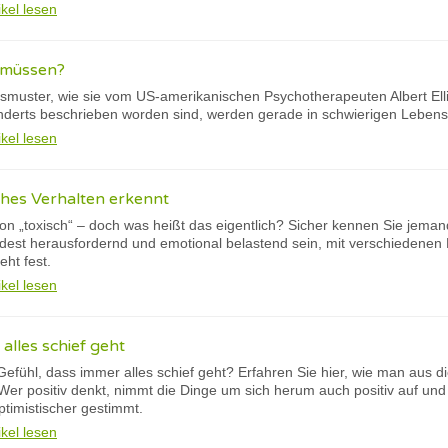
ikel lesen
l müssen?
gsmuster, wie sie vom US-amerikanischen Psychotherapeuten Albert Elli
erts beschrieben worden sind, werden gerade in schwierigen Lebensp
ikel lesen
hes Verhalten erkennt
 von „toxisch“ – doch was heißt das eigentlich? Sicher kennen Sie jema
dest herausfordernd und emotional belastend sein, mit verschiedenen 
eht fest.
ikel lesen
alles schief geht
efühl, dass immer alles schief geht? Erfahren Sie hier, wie man aus 
 Wer positiv denkt, nimmt die Dinge um sich herum auch positiv auf un
optimistischer gestimmt.
ikel lesen