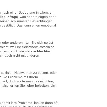
n nach einer Bedeutung in allem, um
lles infrage
, was andere sagen oder
n seinen schlimmsten Befürchtungen
n bestätigt! Das kann einen emotional
 oder anderen - tun Sie sich selbst
ieht, weil Ihr Selbstbewusstsein so
rden sich am Ende stets
schlechter
ch auch nicht mit anderen
in sozialen Netzwerken zu posten, oder
en Sie Probleme mit Ihrem
ill, doch sollte man das nicht tun,
 also lernen Sie lieber beizeiten, sich
damit ihre Probleme, lenken dann oft