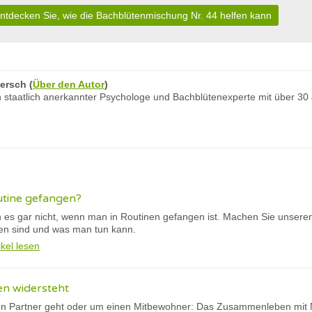
ntdecken Sie, wie die Bachblütenmischung Nr. 44 helfen kann
ersch
(
Über den Autor
)
 staatlich anerkannter Psychologe und Bachblütenexperte mit über 30
outine gefangen?
s gar nicht, wenn man in Routinen gefangen ist. Machen Sie unseren 
en sind und was man tun kann.
ikel lesen
en widersteht
n Partner geht oder um einen Mitbewohner: Das Zusammenleben mit N