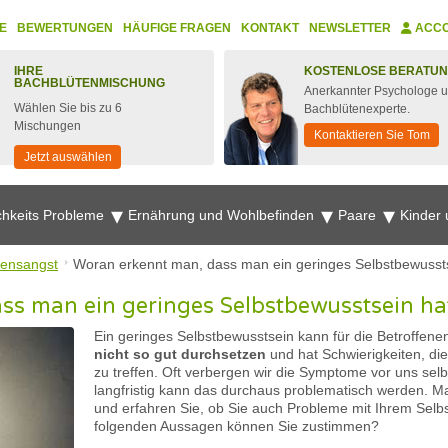
E
BEWERTUNGEN
HÄUFIGE FRAGEN
KONTAKT
NEWSLETTER
ACC
IHRE
KOSTENLOSE BERATU
BACHBLÜTENMISCHUNG
Anerkannter Psychologe 
Wählen Sie bis zu 6
Bachblütenexperte.
Mischungen
Kontaktieren Sie Tom
Jetzt auswählen
chkeits Probleme
Ernährung und Wohlbefinden
Paare
Kinder
ensangst
Woran erkennt man, dass man ein geringes Selbstbewusst
ss man ein geringes Selbstbewusstsein ha
Ein geringes Selbstbewusstsein kann für die Betroffene
nicht so gut durchsetzen
und hat Schwierigkeiten, die
zu treffen. Oft verbergen wir die Symptome vor uns se
langfristig kann das durchaus problematisch werden. M
und erfahren Sie, ob Sie auch Probleme mit Ihrem Selb
folgenden Aussagen können Sie zustimmen?