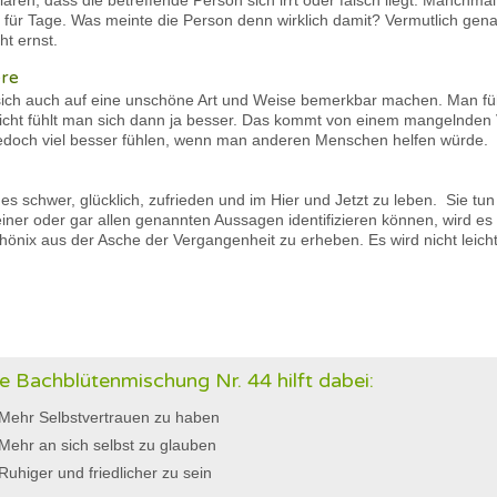
ären, dass die betreffende Person sich irrt oder falsch liegt. Manchm
für Tage. Was meinte die Person denn wirklich damit? Vermutlich gen
t ernst.
ere
sich auch auf eine unschöne Art und Weise bemerkbar machen. Man fühl
leicht fühlt man sich dann ja besser. Das kommt von einem mangelnden V
jedoch viel besser fühlen, wenn man anderen Menschen helfen würde.
es schwer, glücklich, zufrieden und im Hier und Jetzt zu leben. Sie tu
einer oder gar allen genannten Aussagen identifizieren können, wird es
hönix aus der Asche der Vergangenheit zu erheben. Es wird nicht leicht,
e Bachblütenmischung Nr. 44 hilft dabei:
Mehr Selbstvertrauen zu haben
Mehr an sich selbst zu glauben
Ruhiger und friedlicher zu sein