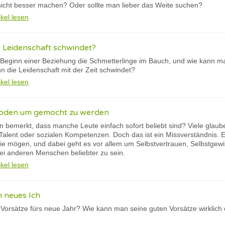
icht besser machen? Oder sollte man lieber das Weite suchen?
ikel lesen
 Leidenschaft schwindet?
eginn einer Beziehung die Schmetterlinge im Bauch, und wie kann man
nn die Leidenschaft mit der Zeit schwindet?
ikel lesen
hoden um gemocht zu werden
 bemerkt, dass manche Leute einfach sofort beliebt sind? Viele glau
alent oder sozialen Kompetenzen. Doch das ist ein Missverständnis. Es 
 mögen, und dabei geht es vor allem um Selbstvertrauen, Selbstgewis
ei anderen Menschen beliebter zu sein.
ikel lesen
n neues Ich
Vorsätze fürs neue Jahr? Wie kann man seine guten Vorsätze wirklich 