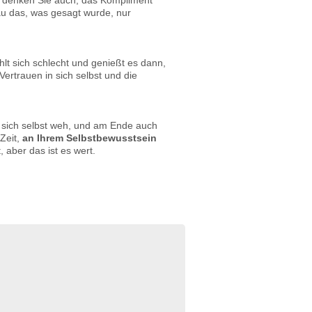
al denken Sie auch, das Kompliment
au das, was gesagt wurde, nur
t sich schlecht und genießt es dann,
ertrauen in sich selbst und die
n sich selbst weh, und am Ende auch
 Zeit,
an Ihrem Selbstbewusstsein
 aber das ist es wert.