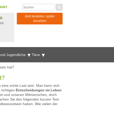
OUNT
Jetzt bestellen, später
NG
bezahlen
und
 und Jugendliche
Tiere
sein hat?
t?
n eine echte Last sein. Man kann sich
 richtigen
Entscheidungen im Leben
lbst und unseren Mitmenschen, doch
achen Sie den folgenden kurzen Test
stbewusstsein haben. Wie vielen der