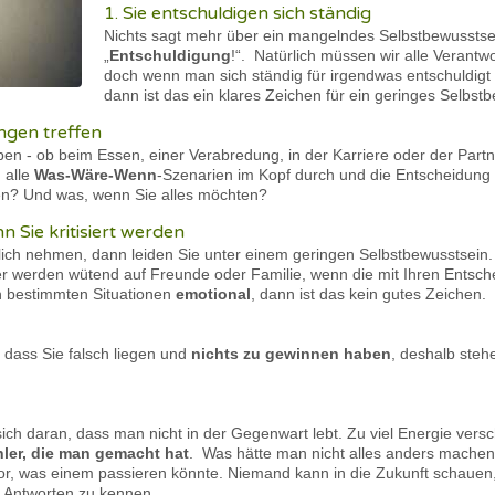
1. Sie entschuldigen sich ständig
Nichts sagt mehr über ein mangelndes Selbstbewusstse
„
Entschuldigung
!“. Natürlich müssen wir alle Verant
doch wenn man sich ständig für irgendwas entschuldigt 
dann ist das ein klares Zeichen für ein geringes Selbst
ngen treffen
en - ob beim Essen, einer Verabredung, in der Karriere oder der Part
 alle
Was-Wäre-Wenn
-Szenarien im Kopf durch und die Entscheidung 
den? Und was, wenn Sie alles möchten?
n Sie kritisiert werden
önlich nehmen, dann leiden Sie unter einem geringen Selbstbewusstsein
 oder werden wütend auf Freunde oder Familie, wenn die mit Ihren Ents
in bestimmten Situationen
emotional
, dann ist das kein gutes Zeichen.
 dass Sie falsch liegen und
nichts zu gewinnen haben
, deshalb steh
sich daran, dass man nicht in der Gegenwart lebt. Zu viel Energie ver
ler, die man gemacht hat
. Was hätte man nicht alles anders machen
e vor, was einem passieren könnte. Niemand kann in die Zukunft schaue
e Antworten zu kennen.