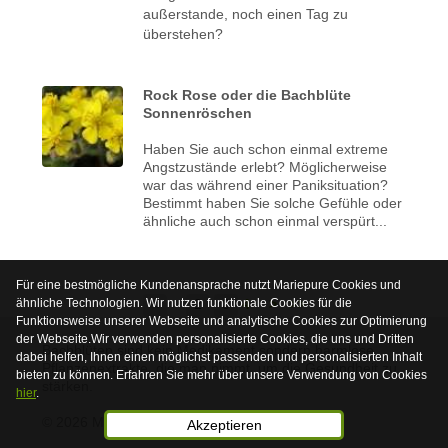
außerstande, noch einen Tag zu
überstehen?
Rock Rose oder die Bachblüte
Sonnenröschen
Haben Sie auch schon einmal extreme
Angstzustände erlebt? Möglicherweise
war das während einer Paniksituation?
Bestimmt haben Sie solche Gefühle oder
ähnliche auch schon einmal verspürt...
Für eine bestmögliche Kundenansprache nutzt Mariepure Cookies und
ähnliche Technologien. Wir nutzen funktionale Cookies für die
<
2
3
4
>
>>
Funktionsweise unserer Webseite und analytische Cookies zur Optimierung
der Webseite.Wir verwenden personalisierte Cookies, die uns und Dritten
Bachblüten sind kein Medikament sondern harmlose
dabei helfen, Ihnen einen möglichst passenden und personalisierten Inhalt
Pflanzenextrakte, die man nimmt, um die Gesundheit zu
bieten zu können. Erfahren Sie mehr über unsere Verwendung von Cookies
stärken.
hier
.
© 2026 Mariepure - Webdesign
Publi4u
Akzeptieren