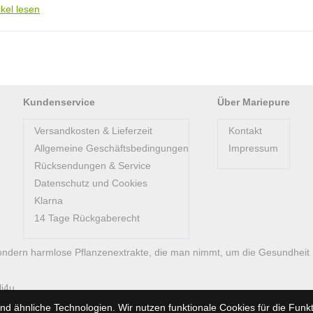
ikel lesen
Kundenservice
Über Mariepure
Versandkosten & Lieferzeit
Kontakt
Allgemeine Geschäftsbedingungen
Impressum
Rücksendungen & Service
Datenschutz und Cookies
Klarna
14 Tage Rückgaberecht
ondern harmlose Pflanzenextrakte, die man nimmt, um die Gesundheit
li4u
d ähnliche Technologien. Wir nutzen funktionale Cookies für die Fun