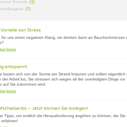
Rescue Remedy
(1)
chlaflosigkeit
(7)
orteile von Stress
t für uns einen negativen Klang, wir denken dann an Bauchschmerzen 
ss?
ikel lesen
tig entspannt
ie lassen sich von der Sonne am Strand bräunen und sollten eigentlich
der Arbeit los, Sie stressen sich wegen all der unerledigten Dinge vor
r auf Sie zukommen wird.
ikel lesen
fschieberitis – Jetzt können Sie loslegen!
aar Tipps, um endlich die Herausforderung angehen zu können, die Sie 
 erfahren!