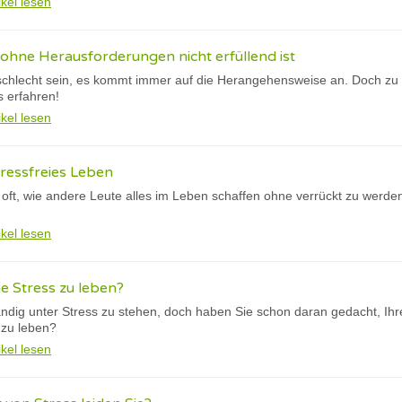
ikel lesen
ohne Herausforderungen nicht erfüllend ist
schlecht sein, es kommt immer auf die Herangehensweise an. Doch zu v
s erfahren!
ikel lesen
tressfreies Leben
 oft, wie andere Leute alles im Leben schaffen ohne verrückt zu werde
ikel lesen
ne Stress zu leben?
tändig unter Stress zu stehen, doch haben Sie schon daran gedacht, Ih
 zu leben?
ikel lesen