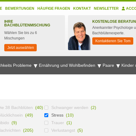
E
BEWERTUNGEN
HÄUFIGE FRAGEN
KONTAKT
NEWSLETTER
ACC
IHRE
KOSTENLOSE BERATU
BACHBLÜTENMISCHUNG
Anerkannter Psychologe 
Wählen Sie bis zu 6
Bachblütenexperte.
Mischungen
Kontaktieren Sie Tom
Jetzt auswählen
chkeits Probleme
Ernährung und Wohlbefinden
Paare
Kinder
ie 38 Bachblüten
(40)
Schwanger werden
(2)
lücklichsein
(49)
Stress
(10)
ibido
(9)
Trauer
(1)
achrichten
(205)
Verlustangst
(5)