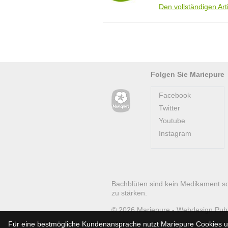
Den vollständigen Art
Folgen Sie Mariepure
Facebook
Twitter
Youtube
Instagram
Bachblüten sind kein Medikament s
zu stärken.
© 2026
Mariepure -
Webdesign
Pub
Für eine bestmögliche Kundenansprache nutzt Mariepure Cookies un