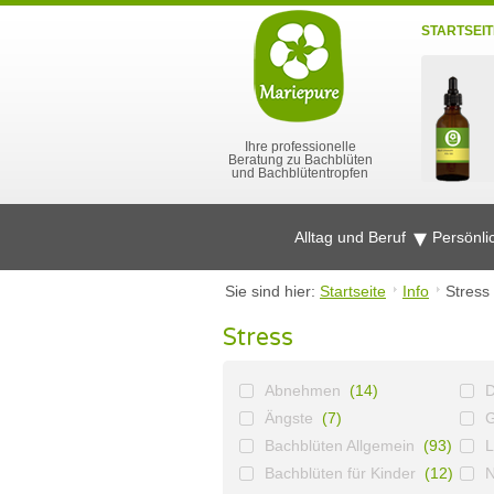
STARTSEIT
Ihre professionelle
Beratung zu Bachblüten
und Bachblütentropfen
Alltag und Beruf
Persönli
Sie sind hier:
Startseite
Info
Stress
Stress
Abnehmen
(14)
D
Ängste
(7)
G
Bachblüten Allgemein
(93)
L
Bachblüten für Kinder
(12)
N