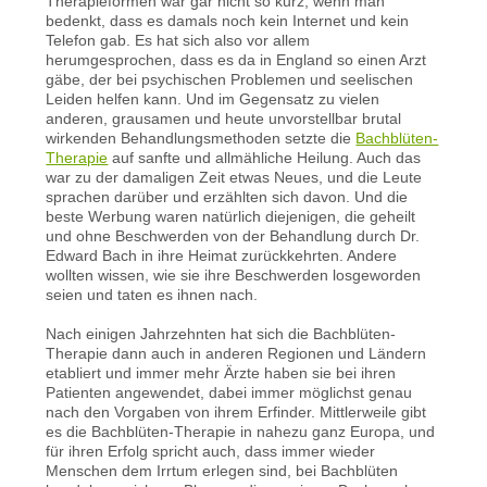
Therapieformen war gar nicht so kurz, wenn man
bedenkt, dass es damals noch kein Internet und kein
Telefon gab. Es hat sich also vor allem
herumgesprochen, dass es da in England so einen Arzt
gäbe, der bei psychischen Problemen und seelischen
Leiden helfen kann. Und im Gegensatz zu vielen
anderen, grausamen und heute unvorstellbar brutal
wirkenden Behandlungsmethoden setzte die
Bachblüten-
Therapie
auf sanfte und allmähliche Heilung. Auch das
war zu der damaligen Zeit etwas Neues, und die Leute
sprachen darüber und erzählten sich davon. Und die
beste Werbung waren natürlich diejenigen, die geheilt
und ohne Beschwerden von der Behandlung durch Dr.
Edward Bach in ihre Heimat zurückkehrten. Andere
wollten wissen, wie sie ihre Beschwerden losgeworden
seien und taten es ihnen nach.
Nach einigen Jahrzehnten hat sich die Bachblüten-
Therapie dann auch in anderen Regionen und Ländern
etabliert und immer mehr Ärzte haben sie bei ihren
Patienten angewendet, dabei immer möglichst genau
nach den Vorgaben von ihrem Erfinder. Mittlerweile gibt
es die Bachblüten-Therapie in nahezu ganz Europa, und
für ihren Erfolg spricht auch, dass immer wieder
Menschen dem Irrtum erlegen sind, bei Bachblüten