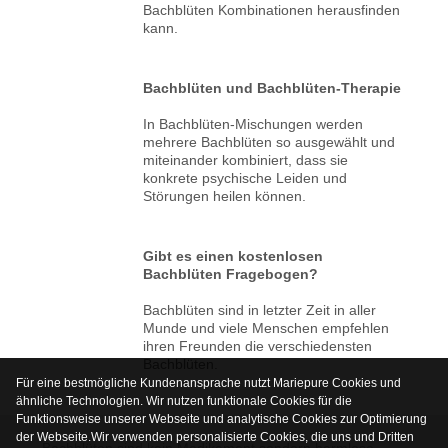
Bachblüten Kombinationen herausfinden
kann.
Bachblüten und Bachblüten-Therapie
In Bachblüten-Mischungen werden
mehrere Bachblüten so ausgewählt und
miteinander kombiniert, dass sie
konkrete psychische Leiden und
Störungen heilen können.
Gibt es einen kostenlosen
Bachblüten Fragebogen?
Bachblüten sind in letzter Zeit in aller
Munde und viele Menschen empfehlen
ihren Freunden die verschiedensten
Bachblüten.
Für eine bestmögliche Kundenansprache nutzt Mariepure Cookies und
ähnliche Technologien. Wir nutzen funktionale Cookies für die
Funktionsweise unserer Webseite und analytische Cookies zur Optimierung
der Webseite.Wir verwenden personalisierte Cookies, die uns und Dritten
Bachblüten sind kein Medikament sondern harmlose