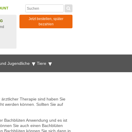
OUNT
Jetzt bestellen, später
NG
bezahlen
und
 und Jugendliche
Tiere
ärztlicher Therapie sind haben Sie
t werden können. Sollten Sie auf
 der Bachblüten Anwendung und es ist
 können Sie auch einen Bachblüten
en Bachblüten können Sie sich dann in