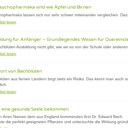
sychopharmaka sind wie Äpfel und Birnen
opharmaka lassen sich nur sehr schwer miteinander vergleichen. Das 
ikel lesen
ldung für Anfänger – Grundlegendes Wissen für Quereinste
chblüten Ausbildung nicht gibt, wie wir es von der Schule oder anderen I
ikel lesen
port von Bachblüten
lüten aus fernen Ländern birgt stets ein Risiko. Das kennt man auch 
lich.
ikel lesen
n eine gesunde Seele bekommen
n ihren Namen dem aus England kommenden Arzt Dr. Edward Bach.
kte die perfekt geeigneten Pflanzen und untersuchte die Wirkung gründ