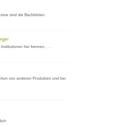
eine sind die Bachblüten.
iger
nstitutionen her kennen, ....
schon von anderen Produkten und bei
lich.