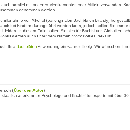
auch parallel mit anderen Medikamenten oder Mitteln verwenden. Ba
 zusammen genommen werden.
hilfenahme von Alkohol (bei originalen Bachblüten Brandy) hergestellt
 auch bei Kindern durchgeführt werden kann, jedoch sollten Sie imme
keit leiden. In diesem Falle sollten Sie sich für Bachblüten Globuli ents
Globuli werden auch unter dem Namen Stock Bottles verkauft.
auch Ihre
Bachblüten
Anwendung ein wahrer Erfolg. Wir wünschen Ihnen
ersch
(
Über den Autor
)
 staatlich anerkannter Psychologe und Bachblütenexperte mit über 30