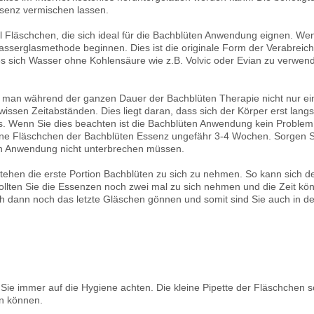
ssenz vermischen lassen.
Fläschchen, die sich ideal für die Bachblüten Anwendung eignen. Wenn
Wasserglasmethode beginnen. Dies ist die originale Form der Verabrei
s sich Wasser ohne Kohlensäure wie z.B. Volvic oder Evian zu verwend
ss man während der ganzen Dauer der Bachblüten Therapie nicht nur e
ewissen Zeitabständen. Dies liegt daran, dass sich der Körper erst lan
. Wenn Sie dies beachten ist die Bachblüten Anwendung kein Problem 
ine Fläschchen der Bachblüten Essenz ungefähr 3-4 Wochen. Sorgen Sie
en Anwendung nicht unterbrechen müssen.
stehen die erste Portion Bachblüten zu sich zu nehmen. So kann sich d
ten Sie die Essenzen noch zwei mal zu sich nehmen und die Zeit können
ch dann noch das letzte Gläschen gönnen und somit sind Sie auch in de
Sie immer auf die Hygiene achten. Die kleine Pipette der Fläschchen s
en können.