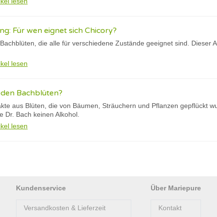
ikel lesen
g: Für wen eignet sich Chicory?
Bachblüten, die alle für verschiedene Zustände geeignet sind. Dieser A
ikel lesen
n den Bachblüten?
akte aus Blüten, die von Bäumen, Sträuchern und Pflanzen gepflückt w
e Dr. Bach keinen Alkohol.
ikel lesen
Kundenservice
Über Mariepure
Versandkosten & Lieferzeit
Kontakt