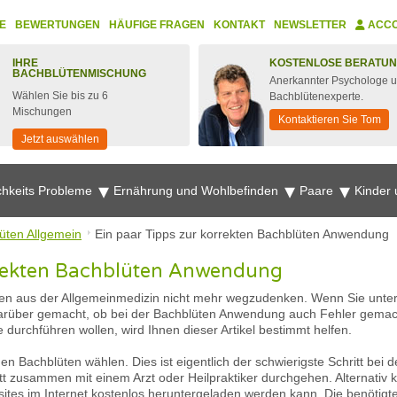
E
BEWERTUNGEN
HÄUFIGE FRAGEN
KONTAKT
NEWSLETTER
ACC
IHRE
KOSTENLOSE BERATU
BACHBLÜTENMISCHUNG
Anerkannter Psychologe 
Wählen Sie bis zu 6
Bachblütenexperte.
Mischungen
Kontaktieren Sie Tom
Jetzt auswählen
chkeits Probleme
Ernährung und Wohlbefinden
Paare
Kinder
üten Allgemein
Ein paar Tipps zur korrekten Bachblüten Anwendung
rrekten Bachblüten Anwendung
ten aus der Allgemeinmedizin nicht mehr wegzudenken. Wenn Sie unter 
rüber gemacht, ob bei der Bachblüten Anwendung auch Fehler gemach
durchführen wollen, wird Ihnen dieser Artikel bestimmt helfen.
en Bachblüten wählen. Dies ist eigentlich der schwierigste Schritt bei
tt zusammen mit einem Arzt oder Heilpraktiker durchgehen. Alternativ
sites im Internet kostenlos heruntergeladen werden kann. Die benötigt