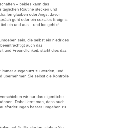
 schaffen – beides kann das
r täglichen Routine stecken und
schaffen glauben oder Angst davor
räch geht oder ein soziales Ereignis,
ief ein und aus – und los geht’s!
mgeben sein, die selbst ein niedriges
beeinträchtigt auch das
 und Freundlichkeit, stärkt dies das
bt immer ausgenutzt zu werden, und
d übernehmen Sie selbst die Kontrolle
erschieben wir nur das eigentliche
können. Dabei lernt man, dass auch
 Herausforderungen besser umgehen zu
olge auf Netflix starten, stehen Sie