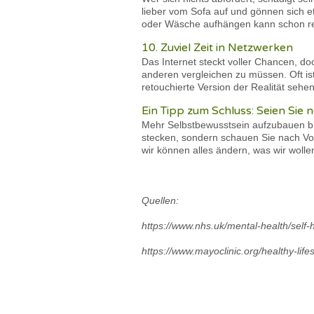
lieber vom Sofa auf und gönnen sich e
oder Wäsche aufhängen kann schon rei
10. Zuviel Zeit in Netzwerken
Das Internet steckt voller Chancen, do
anderen vergleichen zu müssen. Oft ist
retouchierte Version der Realität sehen
Ein Tipp zum Schluss: Seien Sie ne
Mehr Selbstbewusstsein aufzubauen bra
stecken, sondern schauen Sie nach Vorn
wir können alles ändern, was wir wolle
Quellen:
https://www.nhs.uk/mental-health/self-
https://www.mayoclinic.org/healthy-life