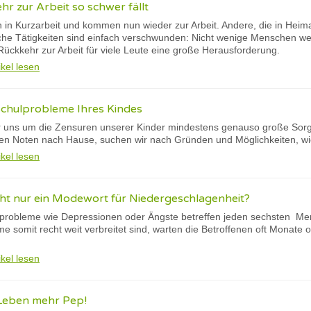
r zur Arbeit so schwer fällt
n in Kurzarbeit und kommen nun wieder zur Arbeit. Andere, die in Heim
che Tätigkeiten sind einfach verschwunden: Nicht wenige Menschen w
Rückkehr zur Arbeit für viele Leute eine große Herausforderung.
ikel lesen
Schulprobleme Ihres Kindes
r uns um die Zensuren unserer Kinder mindestens genauso große Sorg
ten Noten nach Hause, suchen wir nach Gründen und Möglichkeiten, wi
ikel lesen
cht nur ein Modewort für Niedergeschlagenheit?
probleme wie Depressionen oder Ängste betreffen jeden sechsten Men
 somit recht weit verbreitet sind, warten die Betroffenen oft Monate od
ikel lesen
Leben mehr Pep!