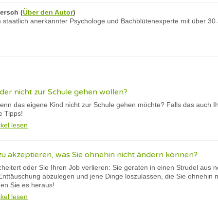
ersch
(
Über den Autor
)
 staatlich anerkannter Psychologe und Bachblütenexperte mit über 30
er nicht zur Schule gehen wollen?
nn das eigene Kind nicht zur Schule gehen möchte? Falls das auch Ihr 
e Tipps!
ikel lesen
 zu akzeptieren, was Sie ohnehin nicht ändern können?
eitert oder Sie Ihren Job verlieren: Sie geraten in einen Strudel aus
e Enttäuschung abzulegen und jene Dinge loszulassen, die Sie ohnehin
den Sie es heraus!
ikel lesen