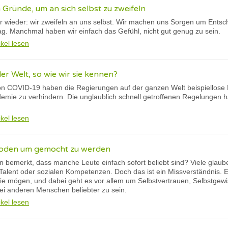
 Gründe, um an sich selbst zu zweifeln
r wieder: wir zweifeln an uns selbst. Wir machen uns Sorgen um Ents
g. Manchmal haben wir einfach das Gefühl, nicht gut genug zu sein.
ikel lesen
er Welt, so wie wir sie kennen?
on COVID-19 haben die Regierungen auf der ganzen Welt beispiellose
emie zu verhindern. Die unglaublich schnell getroffenen Regelungen h
ikel lesen
hoden um gemocht zu werden
 bemerkt, dass manche Leute einfach sofort beliebt sind? Viele glau
alent oder sozialen Kompetenzen. Doch das ist ein Missverständnis. Es 
 mögen, und dabei geht es vor allem um Selbstvertrauen, Selbstgewis
ei anderen Menschen beliebter zu sein.
ikel lesen