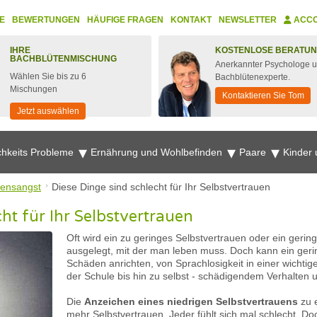
E
BEWERTUNGEN
HÄUFIGE FRAGEN
KONTAKT
NEWSLETTER
ACC
IHRE
KOSTENLOSE BERATU
BACHBLÜTENMISCHUNG
Anerkannter Psychologe 
Wählen Sie bis zu 6
Bachblütenexperte.
Mischungen
Kontaktieren Sie Tom
Jetzt auswählen
chkeits Probleme
Ernährung und Wohlbefinden
Paare
Kinder
ensangst
Diese Dinge sind schlecht für Ihr Selbstvertrauen
ht für Ihr Selbstvertrauen
Oft wird ein zu geringes Selbstvertrauen oder ein geri
ausgelegt, mit der man leben muss. Doch kann ein ger
Schäden anrichten, von Sprachlosigkeit in einer wichti
der Schule bis hin zu selbst - schädigendem Verhalte
Die
Anzeichen eines niedrigen Selbstvertrauens
zu e
mehr Selbstvertrauen. Jeder fühlt sich mal schlecht. 