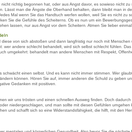
icht richtig begonnen hat, oder aus Angst davor, es sowieso nicht zu
en. Lässt man die Ängste die Oberhand behalten, dann bleibt man in de
 Jedes Mal wenn Sie das Handtuch werfen wollen, weil Sie es nicht zu 
rken Sie die Gefühle des Scheiterns. Ob es nun um ein Bewerbungsgesp
ehen lassen, nur aus Angst vor dem Scheitern. Atmen Sie lieber einmal t
deln
 diese von sich abstoßen und dann langfristig nur noch mit Menschen u
 wer andere schlecht behandelt, wird sich selbst schlecht fühlen. Das 
 auch umgekehrt: behandelt man andere Menschen mit Respekt, Offenheit
as schwächt einen selbst. Und es kann nicht immer stimmen. Wer glau
s ändern können. Hören Sie auf, immer anderen die Schuld zu geben un
gative Gedanken mit positiven.
en wir uns trösten und einen schnellen Ausweg finden. Doch dadurch v
g oder niedergeschlagen, und man sollte mit diesen Gefühlen umgehen 
hen und schafft sich so eine Widerstandsfähigkeit, die hilft, mit den
iner mentalen und körperlichen Gesundheit. Also bevor Sie die nächste F