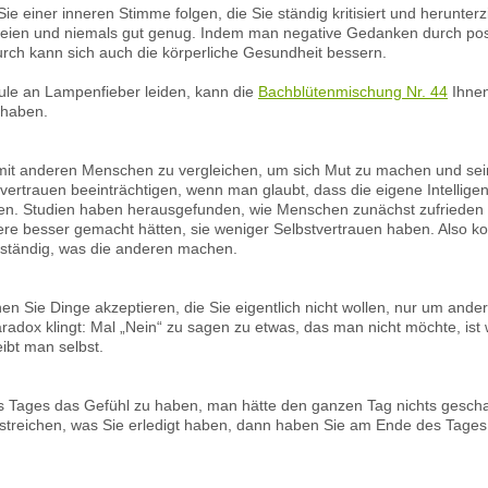
 Sie einer inneren Stimme folgen, die Sie ständig kritisiert und herunter
s seien und niemals gut genug. Indem man negative Gedanken durch pos
urch kann sich auch die körperliche Gesundheit bessern.
chule an Lampenfieber leiden, kann die
Bachblütenmischung Nr. 44
Ihnen
 haben.
 mit anderen Menschen zu vergleichen, um sich Mut zu machen und sei
vertrauen beeinträchtigen, wenn man glaubt, dass die eigene Intellige
en. Studien haben herausgefunden, wie Menschen zunächst zufrieden un
ere besser gemacht hätten, sie weniger Selbstvertrauen haben. Also kon
 ständig, was die anderen machen.
nen Sie Dinge akzeptieren, die Sie eigentlich nicht wollen, nur um ande
adox klingt: Mal „Nein“ zu sagen zu etwas, das man nicht möchte, ist w
ibt man selbst.
s Tages das Gefühl zu haben, man hätte den ganzen Tag nichts geschaf
streichen, was Sie erledigt haben, dann haben Sie am Ende des Tages 