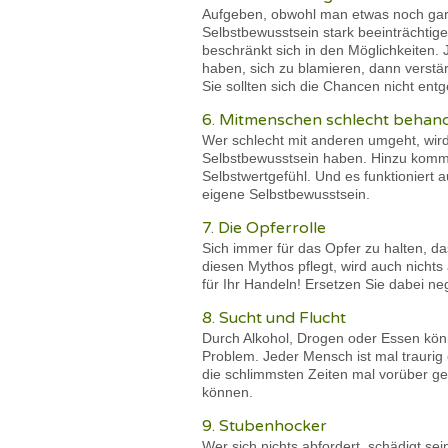
Aufgeben, obwohl man etwas noch gar n
Selbstbewusstsein stark beeinträchtig
beschränkt sich in den Möglichkeiten.
haben, sich zu blamieren, dann verstä
Sie sollten sich die Chancen nicht entg
6. Mitmenschen schlecht behan
Wer schlecht mit anderen umgeht, wird
Selbstbewusstsein haben. Hinzu kommt:
Selbstwertgefühl. Und es funktioniert
eigene Selbstbewusstsein.
7. Die Opferrolle
Sich immer für das Opfer zu halten, d
diesen Mythos pflegt, wird auch nicht
für Ihr Handeln! Ersetzen Sie dabei ne
8. Sucht und Flucht
Durch Alkohol, Drogen oder Essen könn
Problem. Jeder Mensch ist mal trauri
die schlimmsten Zeiten mal vorüber ge
können.
9. Stubenhocker
Wer sich nichts abfordert, schädigt se