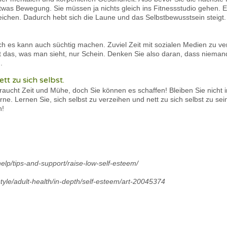
twas Bewegung. Sie müssen ja nichts gleich ins Fitnessstudio gehen. 
chen. Dadurch hebt sich die Laune und das Selbstbewusstsein steigt.
ch es kann auch süchtig machen. Zuviel Zeit mit sozialen Medien zu ver
 das, was man sieht, nur Schein. Denken Sie also daran, dass niemand 
.
tt zu sich selbst.
ucht Zeit und Mühe, doch Sie können es schaffen! Bleiben Sie nicht 
e. Lernen Sie, sich selbst zu verzeihen und nett zu sich selbst zu sei
n!
help/tips-and-support/raise-low-self-esteem/
style/adult-health/in-depth/self-esteem/art-20045374