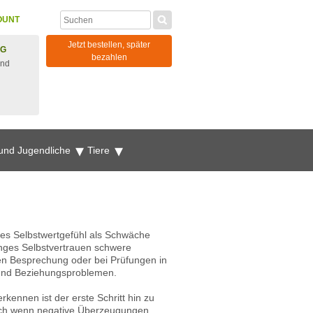
OUNT
Jetzt bestellen, später
NG
bezahlen
und
 und Jugendliche
Tiere
nges Selbstwertgefühl als Schwäche
inges Selbstvertrauen schwere
gen Besprechung oder bei Prüfungen in
n und Beziehungsproblemen.
rkennen ist der erste Schritt hin zu
Doch wenn negative Überzeugungen