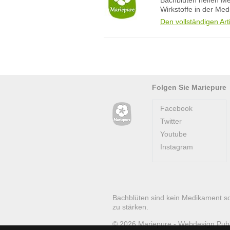
Bachblüten helfen Me
Wirkstoffe in der Me
Den vollständigen Art
Folgen Sie Mariepure
Facebook
Twitter
Youtube
Instagram
Bachblüten sind kein Medikament s
zu stärken.
© 2026
Mariepure -
Webdesign
Pub