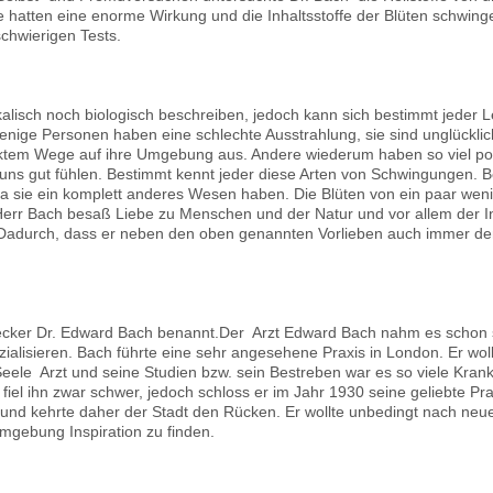
e hatten eine enorme Wirkung und die Inhaltsstoffe der Blüten schwing
chwierigen Tests.
lisch noch biologisch beschreiben, jedoch kann sich bestimmt jeder L
enige Personen haben eine schlechte Ausstrahlung, sie sind unglücklic
ktem Wege auf ihre Umgebung aus. Andere wiederum haben so viel posit
 uns gut fühlen. Bestimmt kennt jeder diese Arten von Schwingungen. B
da sie ein komplett anderes Wesen haben. Die Blüten von ein paar wen
rr Bach besaß Liebe zu Menschen und der Natur und vor allem der Int
.Dadurch, dass er neben den oben genannten Vorlieben auch immer den 
ker Dr. Edward Bach benannt.Der Arzt Edward Bach nahm es schon sehr
ialisieren. Bach führte eine sehr angesehene Praxis in London. Er wol
 Seele Arzt und seine Studien bzw. sein Bestreben war es so viele Kra
el ihn zwar schwer, jedoch schloss er im Jahr 1930 seine geliebte Praxi
und kehrte daher der Stadt den Rücken. Er wollte unbedingt nach neu
Umgebung Inspiration zu finden.