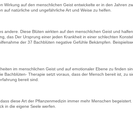
n Wirkung auf den menschlichen Geist entwickelte er in den Jahren 
n auf natürliche und ungefährliche Art und Weise zu helfen.
es andere. Diese Blüten wirkten auf den menschlichen Geist und halfe
g, das Der Ursprung einer jeden Krankheit in einer schlechten Konstell
lfenahme der 37 Bachblüten negative Gefühle Bekämpfen. Beispielswe
nkheiten im menschlichen Geist und auf emotionaler Ebene zu finden sin
e Bachblüten- Therapie setzt voraus, dass der Mensch bereit ist, zu si
rfahrung bereit sind.
r, dass diese Art der Pflanzenmedizin immer mehr Menschen begeistert.
ck in die eigene Seele werfen.