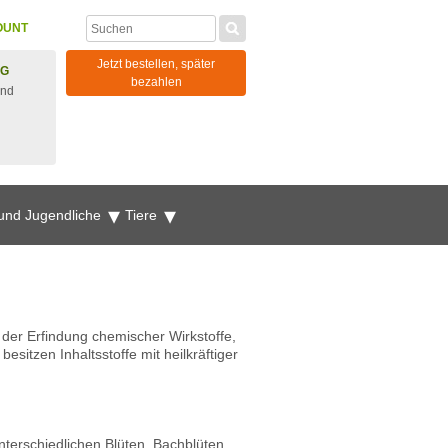
OUNT
Jetzt bestellen, später
NG
bezahlen
und
 und Jugendliche
Tiere
der Erfindung chemischer Wirkstoffe,
esitzen Inhaltsstoffe mit heilkräftiger
nterschiedlichen Blüten. Bachblüten