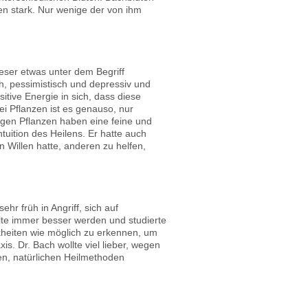
en stark. Nur wenige der von ihm
eser etwas unter dem Begriff
h, pessimistisch und depressiv und
ive Energie in sich, dass diese
ei Pflanzen ist es genauso, nur
igen Pflanzen haben eine feine und
uition des Heilens. Er hatte auch
Willen hatte, anderen zu helfen,
 früh in Angriff, sich auf
lte immer besser werden und studierte
nkheiten wie möglich zu erkennen, um
s. Dr. Bach wollte viel lieber, wegen
en, natürlichen Heilmethoden