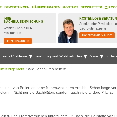
E
BEWERTUNGEN
HÄUFIGE FRAGEN
KONTAKT
NEWSLETTER
ACC
IHRE
KOSTENLOSE BERATU
BACHBLÜTENMISCHUNG
Anerkannter Psychologe 
Wählen Sie bis zu 6
Bachblütenexperte.
Mischungen
Kontaktieren Sie Tom
Jetzt auswählen
chkeits Probleme
Ernährung und Wohlbefinden
Paare
Kinder
üten Allgemein
Wie Bachblüten helfen!
!
enesung von Patienten ohne Nebenwirkungen erreicht. Schon lange vor 
ekannt. Nicht nur die Bachblüten, sondern auch viele andere Pflanzen, b
 Selbst- und Fremdversuchen untersuchte Dr. Bach die Heilstoffe von u