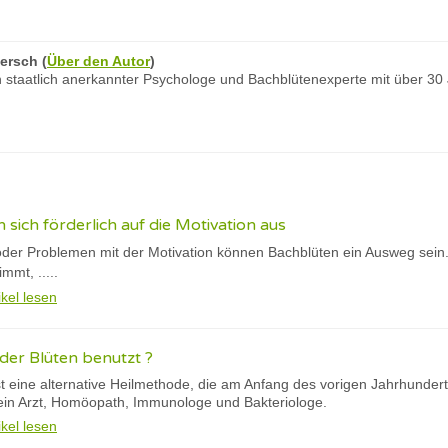
ersch
(
Über den Autor
)
 staatlich anerkannter Psychologe und Bachblütenexperte mit über 30
sich förderlich auf die Motivation aus
 oder Problemen mit der Motivation können Bachblüten ein Ausweg sein. 
mt, .....
ikel lesen
er Blüten benutzt ?
st eine alternative Heilmethode, die am Anfang des vorigen Jahrhunder
ein Arzt, Homöopath, Immunologe und Bakteriologe.
ikel lesen