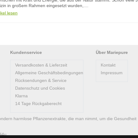
nschen mit Kraft und Energie, die aus der Natur stammt. Schon viele J
dizin in großem Rahmen eingesetzt wurden,....
ikel lesen
Kundenservice
Über Mariepure
Versandkosten & Lieferzeit
Kontakt
Allgemeine Geschäftsbedingungen
Impressum
Rücksendungen & Service
Datenschutz und Cookies
Klarna
14 Tage Rückgaberecht
ondern harmlose Pflanzenextrakte, die man nimmt, um die Gesundheit
li4u