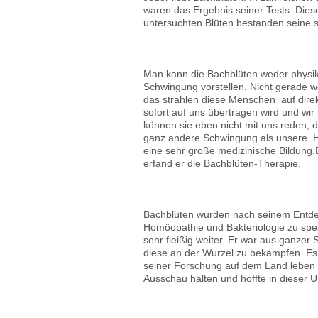
waren das Ergebnis seiner Tests. Dies
untersuchten Blüten bestanden seine s
Man kann die Bachblüten weder physika
Schwingung vorstellen. Nicht gerade w
das strahlen diese Menschen auf dire
sofort auf uns übertragen wird und wir
können sie eben nicht mit uns reden, 
ganz andere Schwingung als unsere. He
eine sehr große medizinische Bildung
erfand er die Bachblüten-Therapie.
Bachblüten wurden nach seinem Entdec
Homöopathie und Bakteriologie zu spez
sehr fleißig weiter. Er war aus ganzer
diese an der Wurzel zu bekämpfen. Es fi
seiner Forschung auf dem Land leben 
Ausschau halten und hoffte in dieser 