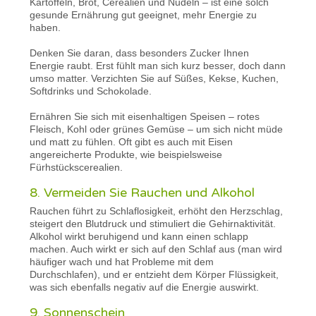
Kartoffeln, Brot, Cerealien und Nudeln – ist eine solch
gesunde Ernährung gut geeignet, mehr Energie zu
haben.
Denken Sie daran, dass besonders Zucker Ihnen
Energie raubt. Erst fühlt man sich kurz besser, doch dann
umso matter. Verzichten Sie auf Süßes, Kekse, Kuchen,
Softdrinks und Schokolade.
Ernähren Sie sich mit eisenhaltigen Speisen – rotes
Fleisch, Kohl oder grünes Gemüse – um sich nicht müde
und matt zu fühlen. Oft gibt es auch mit Eisen
angereicherte Produkte, wie beispielsweise
Fürhstückscerealien.
8. Vermeiden Sie Rauchen und Alkohol
Rauchen führt zu Schlaflosigkeit, erhöht den Herzschlag,
steigert den Blutdruck und stimuliert die Gehirnaktivität.
Alkohol wirkt beruhigend und kann einen schlapp
machen. Auch wirkt er sich auf den Schlaf aus (man wird
häufiger wach und hat Probleme mit dem
Durchschlafen), und er entzieht dem Körper Flüssigkeit,
was sich ebenfalls negativ auf die Energie auswirkt.
9. Sonnenschein