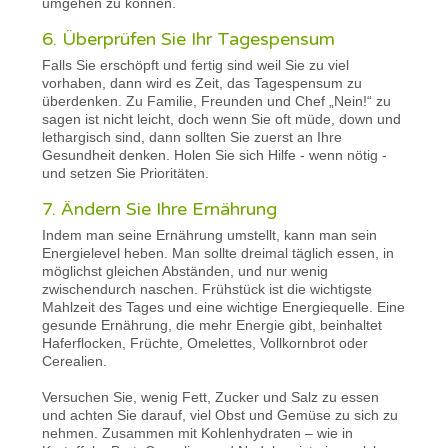
umgehen zu können.
6. Überprüfen Sie Ihr Tagespensum
Falls Sie erschöpft und fertig sind weil Sie zu viel
vorhaben, dann wird es Zeit, das Tagespensum zu
überdenken. Zu Familie, Freunden und Chef „Nein!“ zu
sagen ist nicht leicht, doch wenn Sie oft müde, down und
lethargisch sind, dann sollten Sie zuerst an Ihre
Gesundheit denken. Holen Sie sich Hilfe - wenn nötig -
und setzen Sie Prioritäten.
7. Ändern Sie Ihre Ernährung
Indem man seine Ernährung umstellt, kann man sein
Energielevel heben. Man sollte dreimal täglich essen, in
möglichst gleichen Abständen, und nur wenig
zwischendurch naschen. Frühstück ist die wichtigste
Mahlzeit des Tages und eine wichtige Energiequelle. Eine
gesunde Ernährung, die mehr Energie gibt, beinhaltet
Haferflocken, Früchte, Omelettes, Vollkornbrot oder
Cerealien.
Versuchen Sie, wenig Fett, Zucker und Salz zu essen
und achten Sie darauf, viel Obst und Gemüse zu sich zu
nehmen. Zusammen mit Kohlenhydraten – wie in