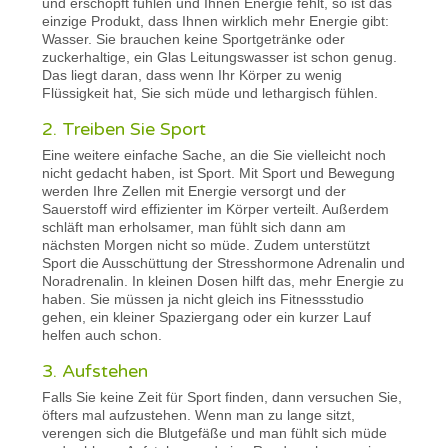
und erschöpft fühlen und Ihnen Energie fehlt, so ist das
einzige Produkt, dass Ihnen wirklich mehr Energie gibt:
Wasser. Sie brauchen keine Sportgetränke oder
zuckerhaltige, ein Glas Leitungswasser ist schon genug.
Das liegt daran, dass wenn Ihr Körper zu wenig
Flüssigkeit hat, Sie sich müde und lethargisch fühlen.
2. Treiben Sie Sport
Eine weitere einfache Sache, an die Sie vielleicht noch
nicht gedacht haben, ist Sport. Mit Sport und Bewegung
werden Ihre Zellen mit Energie versorgt und der
Sauerstoff wird effizienter im Körper verteilt. Außerdem
schläft man erholsamer, man fühlt sich dann am
nächsten Morgen nicht so müde. Zudem unterstützt
Sport die Ausschüttung der Stresshormone Adrenalin und
Noradrenalin. In kleinen Dosen hilft das, mehr Energie zu
haben. Sie müssen ja nicht gleich ins Fitnessstudio
gehen, ein kleiner Spaziergang oder ein kurzer Lauf
helfen auch schon.
3. Aufstehen
Falls Sie keine Zeit für Sport finden, dann versuchen Sie,
öfters mal aufzustehen. Wenn man zu lange sitzt,
verengen sich die Blutgefäße und man fühlt sich müde