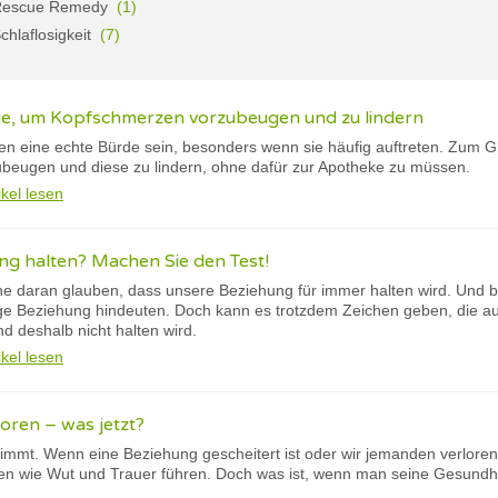
Rescue Remedy
(1)
chlaflosigkeit
(7)
ge, um Kopfschmerzen vorzubeugen und zu lindern
 eine echte Bürde sein, besonders wenn sie häufig auftreten. Zum Glü
beugen und diese zu lindern, ohne dafür zur Apotheke zu müssen.
ikel lesen
ng halten? Machen Sie den Test!
ne daran glauben, dass unsere Beziehung für immer halten wird. Und be
tige Beziehung hindeuten. Doch kann es trotzdem Zeichen geben, die auf
d deshalb nicht halten wird.
ikel lesen
loren – was jetzt?
immt. Wenn eine Beziehung gescheitert ist oder wir jemanden verlore
n wie Wut und Trauer führen. Doch was ist, wenn man seine Gesundheit