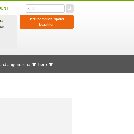
OUNT
Jetzt bestellen, später
NG
bezahlen
und
 und Jugendliche
Tiere