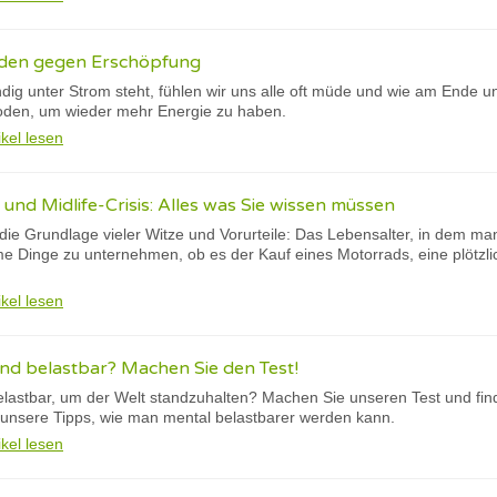
oden gegen Erschöpfung
ändig unter Strom steht, fühlen wir uns alle oft müde und wie am Ende u
oden, um wieder mehr Energie zu haben.
ikel lesen
 und Midlife-Crisis: Alles was Sie wissen müssen
st die Grundlage vieler Witze und Vorurteile: Das Lebensalter, in dem man
me Dinge zu unternehmen, ob es der Kauf eines Motorrads, eine plötzl
ikel lesen
end belastbar? Machen Sie den Test!
lastbar, um der Welt standzuhalten? Machen Sie unseren Test und find
 unsere Tipps, wie man mental belastbarer werden kann.
ikel lesen