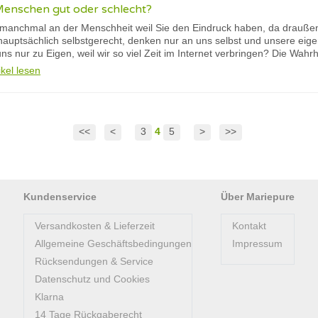
Menschen gut oder schlecht?
 manchmal an der Menschheit weil Sie den Eindruck haben, da draußen
auptsächlich selbstgerecht, denken nur an uns selbst und unsere eige
s nur zu Eigen, weil wir so viel Zeit im Internet verbringen? Die Wahrhe
ikel lesen
<<
<
3
4
5
>
>>
Kundenservice
Über Mariepure
Versandkosten & Lieferzeit
Kontakt
Allgemeine Geschäftsbedingungen
Impressum
Rücksendungen & Service
Datenschutz und Cookies
Klarna
14 Tage Rückgaberecht