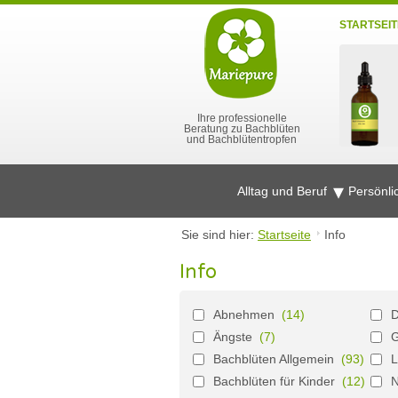
STARTSEIT
Ihre professionelle
Beratung zu Bachblüten
und Bachblütentropfen
Alltag und Beruf
Persönli
Sie sind hier:
Startseite
Info
Info
Abnehmen
(14)
D
Ängste
(7)
G
Bachblüten Allgemein
(93)
L
Bachblüten für Kinder
(12)
N