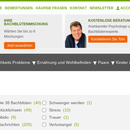
E
BEWERTUNGEN
HÄUFIGE FRAGEN
KONTAKT
NEWSLETTER
ACC
IHRE
KOSTENLOSE BERATU
BACHBLÜTENMISCHUNG
Anerkannter Psychologe 
Wählen Sie bis zu 6
Bachblütenexperte.
Mischungen
Kontaktieren Sie Tom
Jetzt auswählen
chkeits Probleme
Ernährung und Wohlbefinden
Paare
Kinder
ie 38 Bachblüten
(40)
Schwanger werden
(2)
lücklichsein
(49)
Stress
(10)
ibido
(9)
Trauer
(1)
achrichten
(205)
Verlustangst
(5)