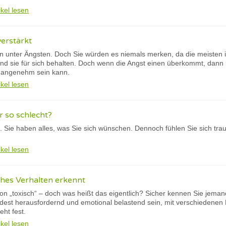
ikel lesen
erstärkt
n unter Ängsten. Doch Sie würden es niemals merken, da die meisten 
d sie für sich behalten. Doch wenn die Angst einen überkommt, dann
nangenehm sein kann.
ikel lesen
 so schlecht?
t. Sie haben alles, was Sie sich wünschen. Dennoch fühlen Sie sich tra
ikel lesen
hes Verhalten erkennt
 von „toxisch“ – doch was heißt das eigentlich? Sicher kennen Sie jema
dest herausfordernd und emotional belastend sein, mit verschiedenen 
eht fest.
ikel lesen