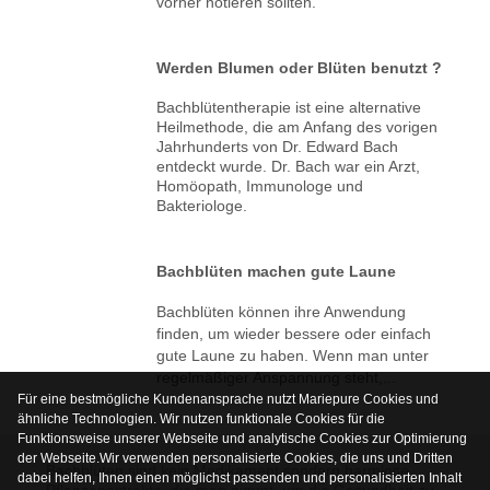
vorher notieren sollten.
Werden Blumen oder Blüten benutzt ?
Bachblütentherapie ist eine alternative
Heilmethode, die am Anfang des vorigen
Jahrhunderts von Dr. Edward Bach
entdeckt wurde. Dr. Bach war ein Arzt,
Homöopath, Immunologe und
Bakteriologe.
Bachblüten machen gute Laune
Bachblüten können ihre Anwendung
finden, um wieder bessere oder einfach
gute Laune zu haben. Wenn man unter
regelmäßiger Anspannung steht,...
Für eine bestmögliche Kundenansprache nutzt Mariepure Cookies und
ähnliche Technologien. Wir nutzen funktionale Cookies für die
Funktionsweise unserer Webseite und analytische Cookies zur Optimierung
der Webseite.Wir verwenden personalisierte Cookies, die uns und Dritten
Bachblüten sind kein Medikament sondern harmlose
dabei helfen, Ihnen einen möglichst passenden und personalisierten Inhalt
Pflanzenextrakte, die man nimmt, um die Gesundheit zu