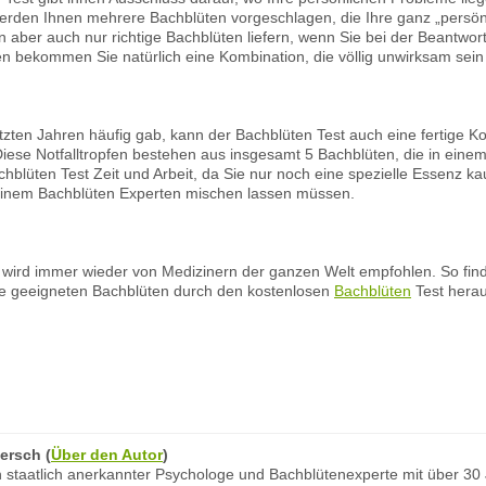
erden Ihnen mehrere Bachblüten vorgeschlagen, die Ihre ganz „persön
n aber auch nur richtige Bachblüten liefern, wenn Sie bei der Beantwo
 bekommen Sie natürlich eine Kombination, die völlig unwirksam sein
etzten Jahren häufig gab, kann der Bachblüten Test auch eine fertige K
iese Notfalltropfen bestehen aus insgesamt 5 Bachblüten, die in einem
hblüten Test Zeit und Arbeit, da Sie nur noch eine spezielle Essenz k
einem Bachblüten Experten mischen lassen müssen.
d wird immer wieder von Medizinern der ganzen Welt empfohlen. So find
Sie geeigneten Bachblüten durch den kostenlosen
Bachblüten
Test herau
ersch
(
Über den Autor
)
 staatlich anerkannter Psychologe und Bachblütenexperte mit über 30