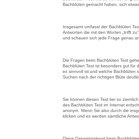
Bachblüten gemacht haben, sich etwas 
Insgesamt umfasst der Bachblüten Tes
Antworten die mit den Worten „trifft zu
und schauen sich jede Frage genau an. 
Die Fragen beim Bachblüten Test gehen
Bachblüten Test ist besonders gut für
es sinnvoll ist und welche Bachblüten 
Suchen nach der richtigen Blüte deutli
Sie können diesen Test bei so ziemlich
des Bachblüten Test im Internet entsc
anonym. Wenn Sie also durch die insg
klicken und es werden sämtliche Antw
Diese Gesamtantwort beim Bachblüten T