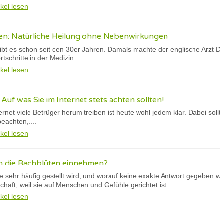
ikel lesen
en: Natürliche Heilung ohne Nebenwirkungen
ibt es schon seit den 30er Jahren. Damals machte der englische Arzt D
schritte in der Medizin.
ikel lesen
Auf was Sie im Internet stets achten sollten!
ernet viele Betrüger herum treiben ist heute wohl jedem klar. Dabei sol
eachten,....
ikel lesen
ch die Bachblüten einnehmen?
ie sehr häufig gestellt wird, und worauf keine exakte Antwort gegeben 
haft, weil sie auf Menschen und Gefühle gerichtet ist.
ikel lesen