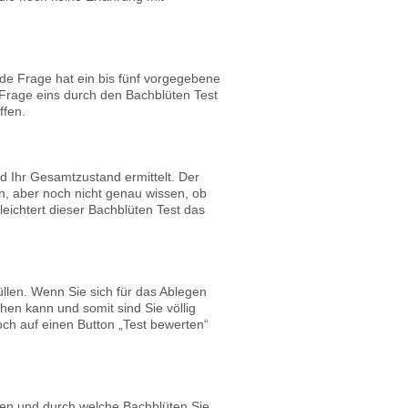
e Frage hat ein bis fünf vorgegebene
ei Frage eins durch den Bachblüten Test
ffen.
d Ihr Gesamtzustand ermittelt. Der
n, aber noch nicht genau wissen, ob
leichtert dieser Bachblüten Test das
üllen. Wenn Sie sich für das Ablegen
en kann und somit sind Sie völlig
h auf einen Button „Test bewerten“
gen und durch welche Bachblüten Sie