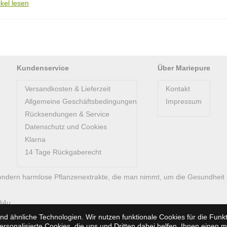
ikel lesen
Kundenservice
Über Mariepure
Versandkosten & Lieferzeit
Kontakt
Allgemeine Geschäftsbedingungen
Impressum
Rücksendungen & Service
Datenschutz und Cookies
Klarna
14 Tage Rückgaberecht
ondern harmlose Pflanzenextrakte, die man nimmt, um die Gesundheit
li4u
d ähnliche Technologien. Wir nutzen funktionale Cookies für die Fun
sonalisierte Cookies, die uns und Dritten dabei helfen, Ihnen einen 