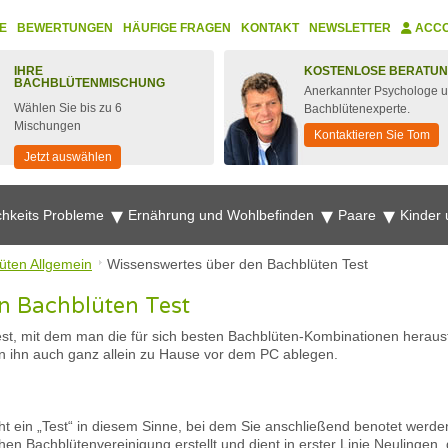
E
BEWERTUNGEN
HÄUFIGE FRAGEN
KONTAKT
NEWSLETTER
ACC
IHRE
KOSTENLOSE BERATU
BACHBLÜTENMISCHUNG
Anerkannter Psychologe 
Wählen Sie bis zu 6
Bachblütenexperte.
Mischungen
Kontaktieren Sie Tom
Jetzt auswählen
chkeits Probleme
Ernährung und Wohlbefinden
Paare
Kinder
üten Allgemein
Wissenswertes über den Bachblüten Test
n Bachblüten Test
r Test, mit dem man die für sich besten Bachblüten-Kombinationen herau
n ihn auch ganz allein zu Hause vor dem PC ablegen.
nicht ein „Test“ in diesem Sinne, bei dem Sie anschließend benotet we
en Bachblütenvereinigung erstellt und dient in erster Linie Neulingen,