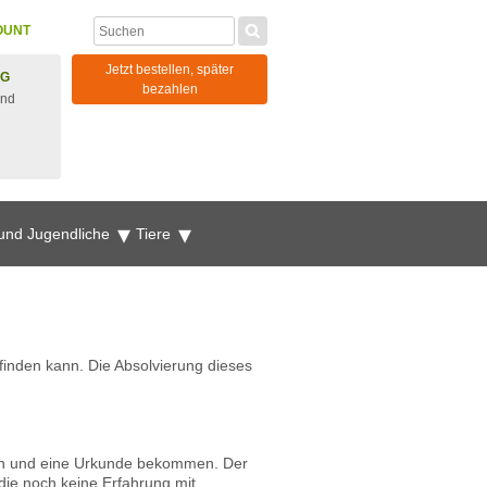
OUNT
Jetzt bestellen, später
NG
bezahlen
und
 und Jugendliche
Tiere
sfinden kann. Die Absolvierung dieses
rden und eine Urkunde bekommen. Der
 die noch keine Erfahrung mit