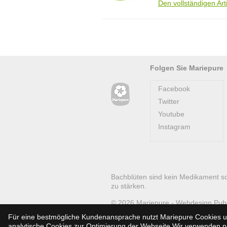
Den vollständigen Art
Folgen Sie Mariepure
Facebook
Twitter
Youtube
Instagram
Bachblüten sind kein Medikament s
zu stärken.
© 2026
Mariepure -
Webdesign
Pub
Für eine bestmögliche Kundenansprache nutzt Mariepure Cookies un
analytische Cookies zur Optimierung der Webseite.Wir verwenden per