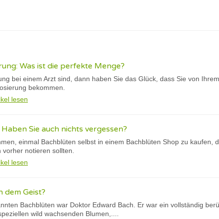
ung: Was ist die perfekte Menge?
ng bei einem Arzt sind, dann haben Sie das Glück, dass Sie von Ihre
 Dosierung bekommen.
ikel lesen
 Haben Sie auch nichts vergessen?
men, einmal Bachblüten selbst in einem Bachblüten Shop zu kaufen, da
vorher notieren sollten.
ikel lesen
n dem Geist?
annten Bachblüten war Doktor Edward Bach. Er war ein vollständig ber
speziellen wild wachsenden Blumen,....