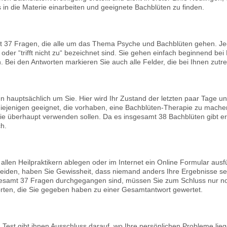
in die Materie einarbeiten und geeignete Bachblüten zu finden.
t 37 Fragen, die alle um das Thema Psyche und Bachblüten gehen. Jed
“ oder “trifft nicht zu“ bezeichnet sind. Sie gehen einfach beginnend b
Bei den Antworten markieren Sie auch alle Felder, die bei Ihnen zutre
 hauptsächlich um Sie. Hier wird Ihr Zustand der letzten paar Tage un
 diejenigen geeignet, die vorhaben, eine Bachblüten-Therapie zu mache
sie überhaupt verwenden sollen. Da es insgesamt 38 Bachblüten gibt er
ch.
 allen Heilpraktikern ablegen oder im Internet ein Online Formular ausf
heiden, haben Sie Gewissheit, dass niemand anders Ihre Ergebnisse seh
esamt 37 Fragen durchgegangen sind, müssen Sie zum Schluss nur noc
orten, die Sie gegeben haben zu einer Gesamtantwort gewertet.
est gibt ihnen Ausschluss darauf, wo Ihre persönlichen Probleme lie